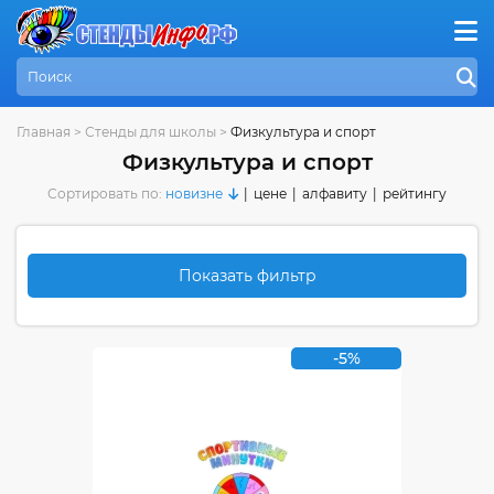
Главная
>
Стенды для школы
>
Физкультура и спорт
Физкультура и спорт
Сортировать по:
новизне
|
цене
|
алфавиту
|
рейтингу
Показать фильтр
-5%