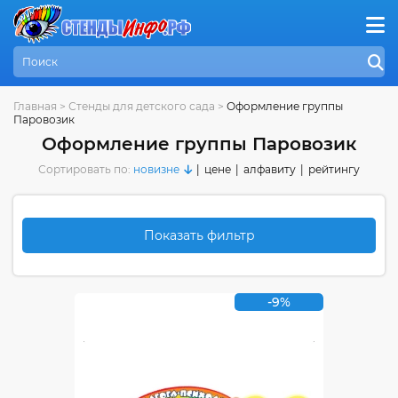
Главная
>
Стенды для детского сада
>
Оформление группы
Паровозик
Оформление группы Паровозик
Сортировать по:
новизне
|
цене
|
алфавиту
|
рейтингу
Показать фильтр
-9%