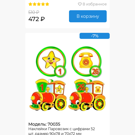
В избранное
510 ₽
В корзину
472 ₽
-7%
Модель: 70035
Наклейки Паровозик с цифрами 52
шт.,размер 90х78 и 70х72 мм