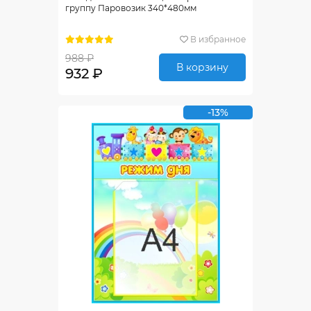
группу Паровозик 340*480мм
В избранное
988 ₽
В корзину
932 ₽
-13%