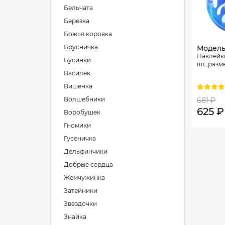
Бельчата
Березка
Божья коровка
Брусничка
Модель
Наклейки
Бусинки
шт.,разм
Василек
Вишенка
Волшебники
681 ₽
625 ₽
Воробушек
Гномики
Гусеничка
Дельфинчики
Добрые сердца
Жемчужинка
Затейники
Звездочки
Знайка