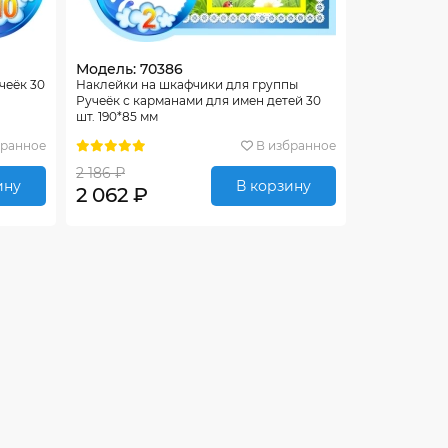
Модель: 70386
чеёк 30
Наклейки на шкафчики для группы
Ручеёк с карманами для имен детей 30
шт. 190*85 мм
бранное
В избранное
2 186 ₽
ину
В корзину
2 062 ₽