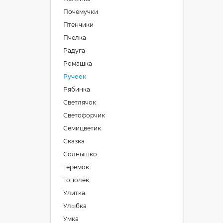
Почемучки
Птенчики
Пчелка
Радуга
Ромашка
Ручеек
Рябинка
Светлячок
Светофорчик
Семицветик
Сказка
Солнышко
Теремок
Тополек
Улитка
Улыбка
Умка