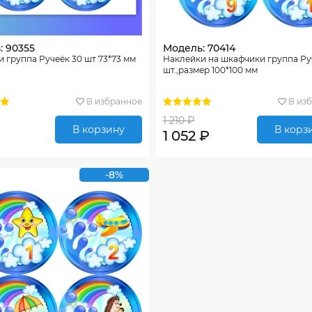
: 90355
Модель: 70414
 группа Ручеёк 30 шт 73*73 мм
Наклейки на шкафчики группа Ру
шт.,размер 100*100 мм
В избранное
В из
1 210 ₽
В корзину
В корз
1 052 ₽
-8%