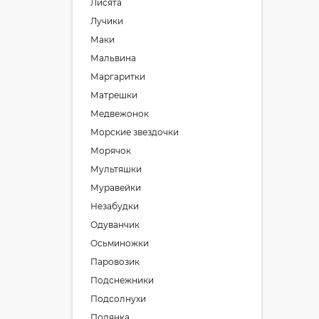
Лисята
Лучики
Маки
Мальвина
Маргаритки
Матрешки
Медвежонок
Морские звездочки
Морячок
Мультяшки
Муравейки
Незабудки
Одуванчик
Осьминожки
Паровозик
Подснежники
Подсолнухи
Полянка