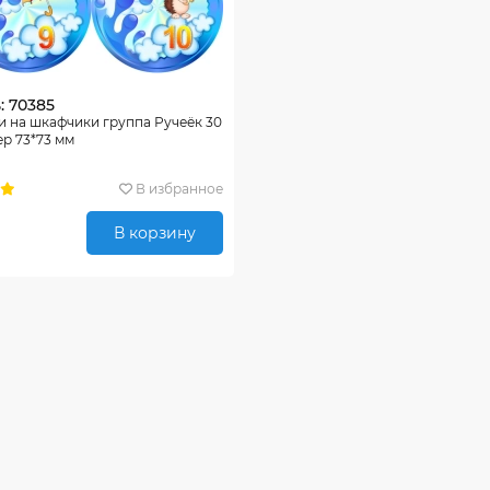
: 70385
 на шкафчики группа Ручеёк 30
ер 73*73 мм
В избранное
В корзину