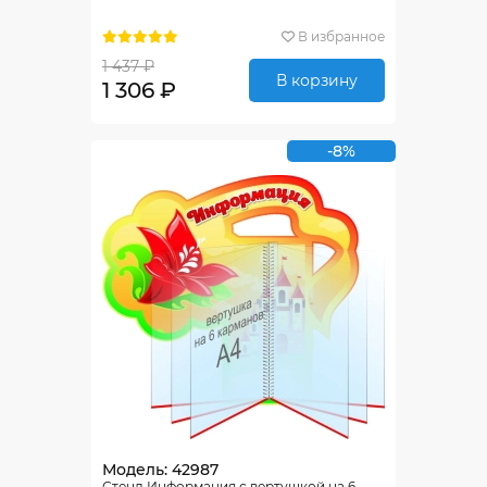
В избранное
1 437 ₽
В корзину
1 306 ₽
-8%
Модель: 42987
Стенд Информация с вертушкой на 6