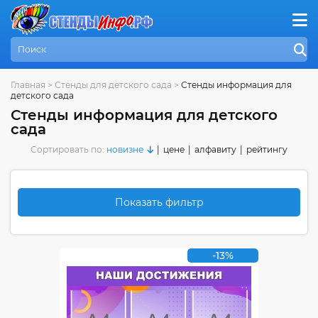
Главная
>
Стенды для детского сада
>
Стенды информация для
детского сада
Стенды информация для детского
сада
Сортировать по:
новизне
|
цене
|
алфавиту
|
рейтингу
Показать фильтр
-13%