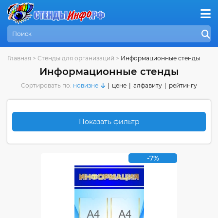
Главная
>
Стенды для организаций
>
Информационные стенды
Информационные стенды
Сортировать по:
новизне
|
цене
|
алфавиту
|
рейтингу
Показать фильтр
-7%