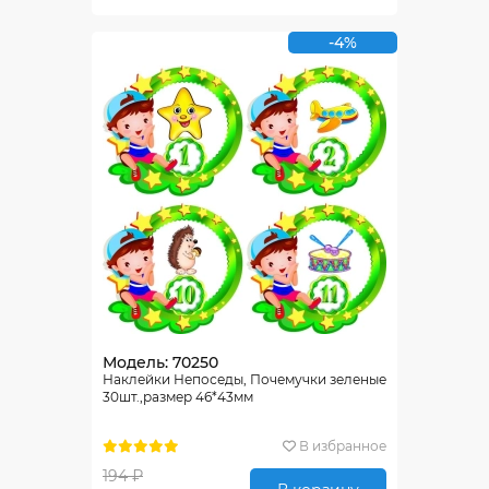
-4%
Модель: 70250
Наклейки Непоседы, Почемучки зеленые
30шт.,размер 46*43мм
В избранное
194 ₽