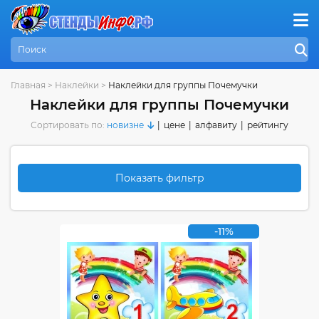
Главная
>
Наклейки
>
Наклейки для группы Почемучки
Наклейки для группы Почемучки
Сортировать по:
новизне
|
цене
|
алфавиту
|
рейтингу
Показать фильтр
-11%