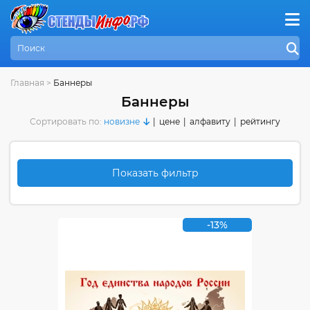
Главная
>
Баннеры
Баннеры
Сортировать по:
новизне
|
цене
|
алфавиту
|
рейтингу
Показать фильтр
-13%