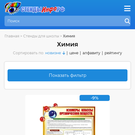
Главная
>
Стенды для школы
>
Химия
Химия
Сортировать по:
новизне
|
цене
|
алфавиту
|
рейтингу
Показать фильтр
-9%