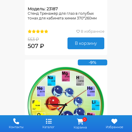
Модель: 23187
Стенд Тренажёр для глаз в голубых
тонах для кабинета химии 370*260мм
В избранное
553 ₽
В корзину
507 ₽
-9%
0
Контакты
Каталог
Избранное
Корзина