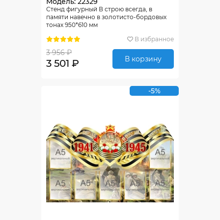
Модель: 22329
Стенд фигурный В строю всегда, в
памяти навечно в золотисто-бордовых
тонах 950*610 мм
В избранное
3 956 ₽
В корзину
3 501 ₽
-5%