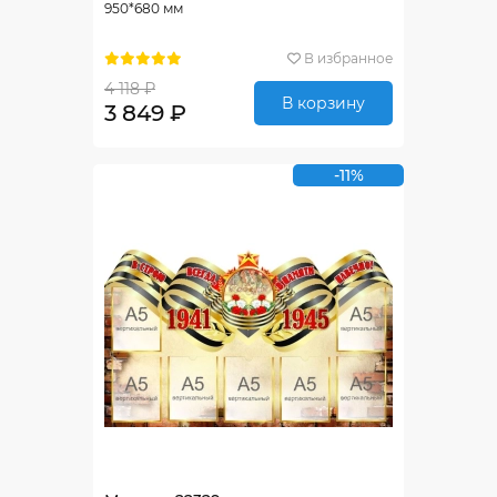
950*680 мм
В избранное
4 118 ₽
В корзину
3 849 ₽
-11%