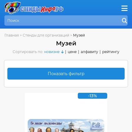
Главная
>
Стенды для организаций
>
Музей
Музей
Сортировать по:
новизне
|
цене
|
алфавиту
|
рейтингу
Показать фильтр
-13%