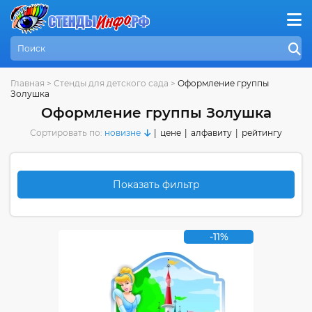
Главная
>
Стенды для детского сада
>
Оформление группы
Золушка
Оформление группы Золушка
Сортировать по:
новизне
|
цене
|
алфавиту
|
рейтингу
Показать фильтр
-11%