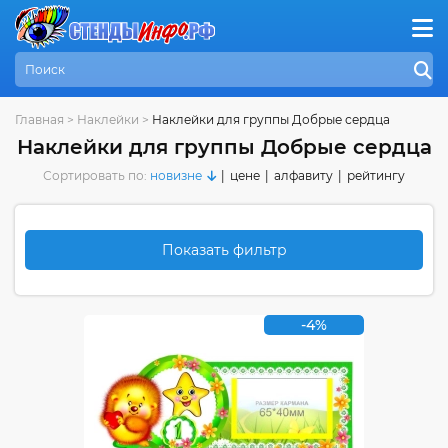
Главная
>
Наклейки
>
Наклейки для группы Добрые сердца
Наклейки для группы Добрые сердца
Сортировать по:
новизне
|
цене
|
алфавиту
|
рейтингу
Показать фильтр
-4%