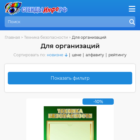
Главная
>
Техника безопасности
>
Для организаций
Для организаций
Сортировать по:
новизне
|
цене
|
алфавиту
|
рейтингу
Показать фильтр
-10%