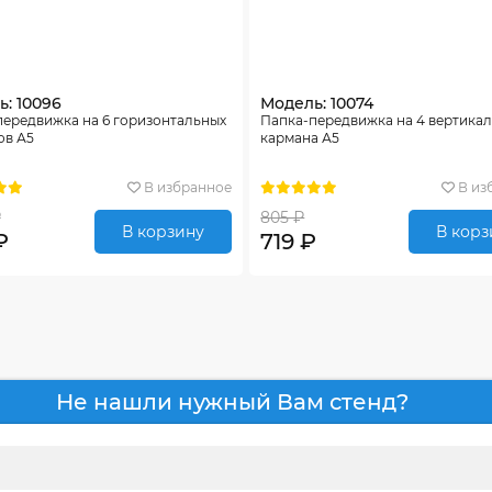
: 10096
Модель: 10074
передвижка на 6 горизонтальных
Папка-передвижка на 4 вертика
ов А5
кармана А5
В избранное
В из
₽
805 ₽
В корзину
В корз
₽
719 ₽
Не нашли нужный Вам стенд?