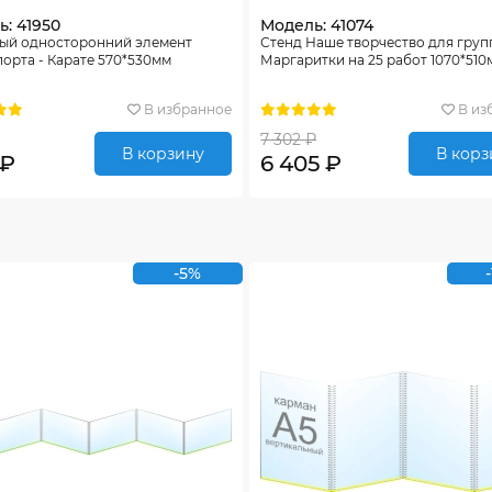
: 41950
Модель: 41074
ый односторонний элемент
Стенд Наше творчество для гру
орта - Карате 570*530мм
Маргаритки на 25 работ 1070*510
В избранное
В из
7 302 ₽
В корзину
В корз
 ₽
6 405 ₽
-5%