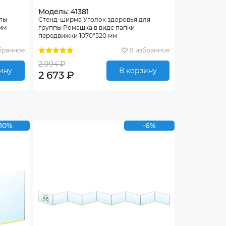
Модель: 41381
ппы
Стенд-ширма Уголок здоровья для
мм
группы Ромашка в виде папки-
передвижки 1070*520 мм
бранное
В избранное
2 994 ₽
ину
В корзину
2 673 ₽
-10%
-6%