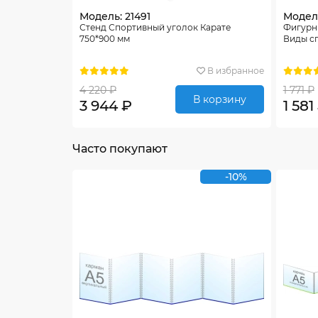
Модель: 21491
Модель
Стенд Спортивный уголок Карате
Фигурн
750*900 мм
Виды сп
В избранное
4 220 ₽
1 771 ₽
В корзину
3 944 ₽
1 581
Часто покупают
-10%