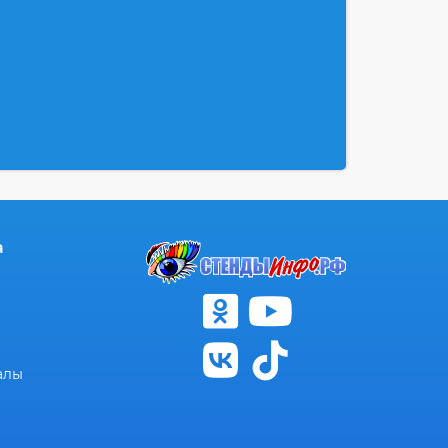
а
алы