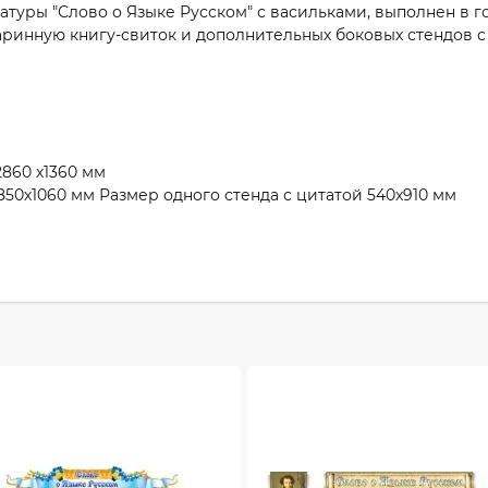
туры "Слово о Языке Русском" с васильками, выполнен в го
аринную книгу-свиток и дополнительных боковых стендов 
860 х1360 мм
50х1060 мм Размер одного стенда с цитатой 540х910 мм