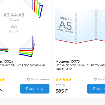
: 10024
Модель: 10073
 самоклеящиеся прозрачные 40
Папка-передвижка на 3 вертика
кармана А5
В избранное
В из
626 ₽
В корзину
В корз
₽
585 ₽