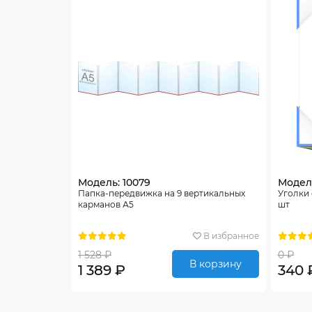
Модель: 10079
Модель
Папка-передвижка на 9 вертикальных
Уголки
карманов А5
шт
В избранное
1 528 ₽
0 ₽
В корзину
1 389 ₽
340 