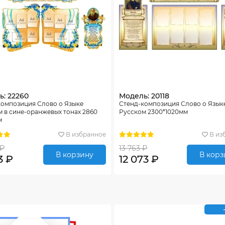
: 22260
Модель: 20118
композиция Слово о Языке
Стенд-композиция Слово о Язык
 в сине-оранжевых тонах 2860
Русском 2300*1020мм
м
В избранное
В из
 ₽
13 763 ₽
В корзину
В корз
3 ₽
12 073 ₽