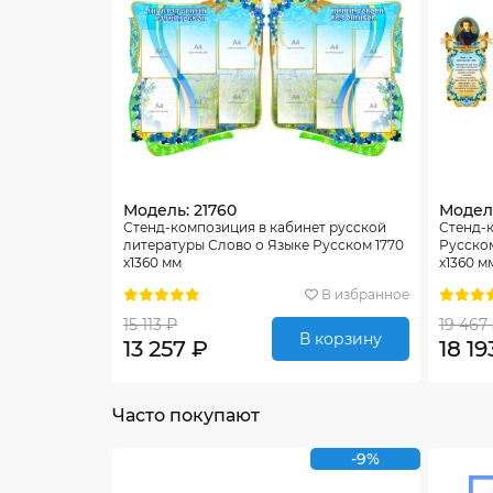
Модель: 21760
Модель
Стенд-композиция в кабинет русской
Стенд-
литературы Слово о Языке Русском 1770
Русском
х1360 мм
х1360 м
В избранное
15 113 ₽
19 467
В корзину
13 257 ₽
18 19
Часто покупают
-9%