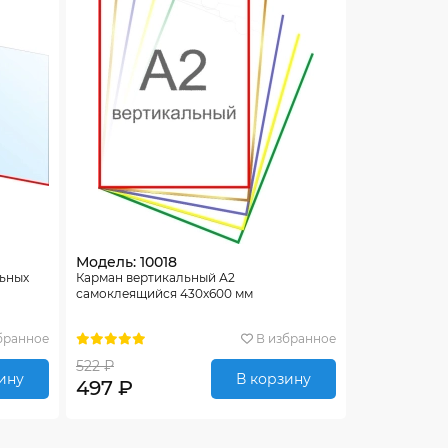
Модель: 10018
льных
Карман вертикальный А2
самоклеящийся 430х600 мм
бранное
В избранное
522 ₽
ину
В корзину
497 ₽