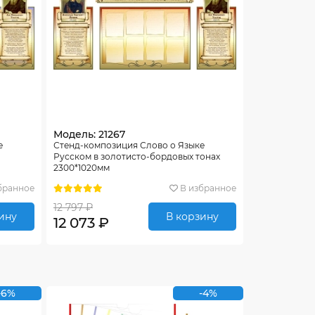
Модель: 21267
е
Стенд-композиция Слово о Языке
Русском в золотисто-бордовых тонах
2300*1020мм
бранное
В избранное
12 797 ₽
ину
В корзину
12 073 ₽
-6%
-4%