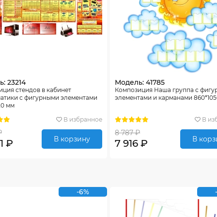
: 23214
Модель: 41785
ция стендов в кабинет
Композиция Наша группа с фиг
атики с фигурными элементами
элементами и карманами 860*10
20 мм
В избранное
В из
₽
8 787 ₽
В корзину
В корз
1 ₽
7 916 ₽
-6%