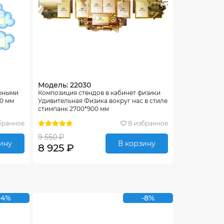
Модель: 22030
урными
Композиция стендов в кабинет физики
50 мм
Удивительная Физика вокруг нас в стиле
стимпанк 2700*900 мм
бранное
В избранное
9 550 ₽
ину
В корзину
8 925 ₽
-4%
-8%