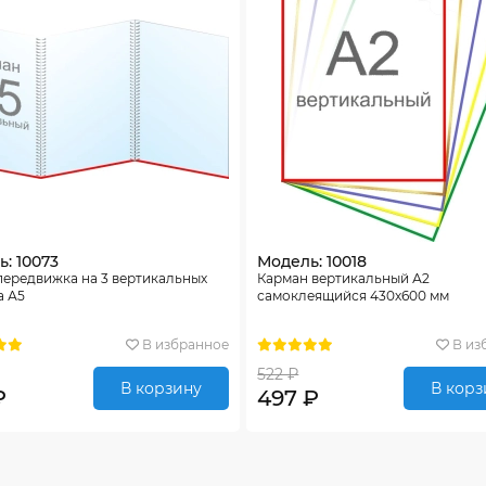
: 10073
Модель: 10018
передвижка на 3 вертикальных
Карман вертикальный А2
а А5
самоклеящийся 430х600 мм
В избранное
В из
522 ₽
В корзину
В корз
₽
497 ₽