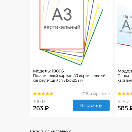
Модель: 10006
Модель
Пластиковый карман А3 вертикальный
Папка-
самоклеящийся 315х425 мм
карман
В избранное
300 ₽
626 ₽
В корзину
263 ₽
585 
Вернуться на главную