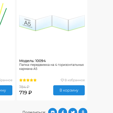
Модель: 10094
Папка-передвижка на 4 горизонтальных
кармана А5
бранное
В избранное
784 ₽
ину
В корзину
719 ₽
Поделиться: