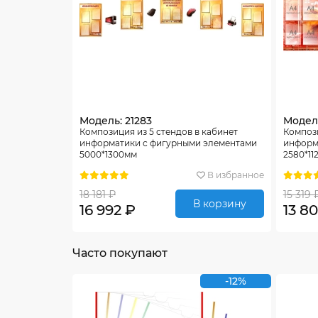
Модель: 21283
Модель
Композиция из 5 стендов в кабинет
Компози
информатики с фигурными элементами
информ
5000*1300мм
2580*11
В избранное
18 181 ₽
15 319 
В корзину
16 992 ₽
13 80
Часто покупают
-12%