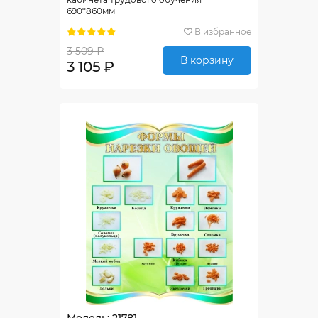
690*860мм
В избранное
3 509 ₽
В корзину
3 105 ₽