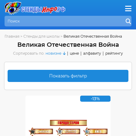
Главная
>
Стенды для школы
>
Великая Отечественная Война
Великая Отечественная Война
Сортировать по:
новизне
|
цене
|
алфавиту
|
рейтингу
Показать фильтр
-13%