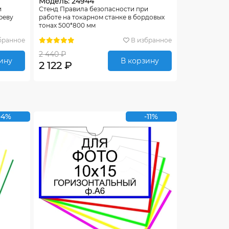
Модель: 24944
и
Стенд Правила безопасности при
реву
работе на токарном станке в бордовых
тонах 500*800 мм
бранное
В избранное
2 440 ₽
ину
В корзину
2 122 ₽
-4%
-11%