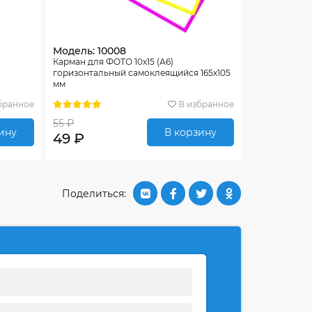
Модель: 10008
Карман для ФОТО 10х15 (А6)
горизонтальный самоклеящийся 165х105
мм
бранное
В избранное
55 ₽
ину
В корзину
49 ₽
Поделиться: