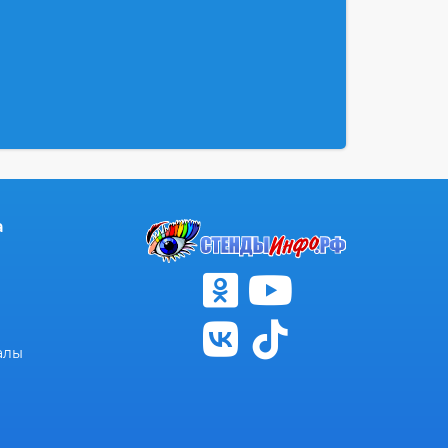
а
алы