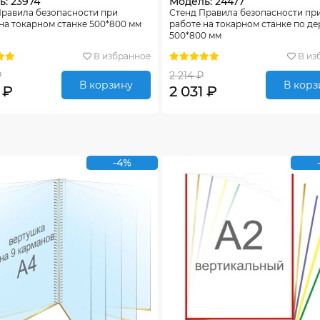
: 23974
Модель: 24477
Правила безопасности при
Стенд Правила безопасности пр
на токарном станке 500*800 мм
работе на токарном станке по де
500*800 мм
В избранное
В из
₽
2 214 ₽
В корзину
В корз
 ₽
2 031 ₽
-4%