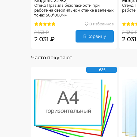
Модель: 22752
Модель
Стенд Правила безопасности при
Стенд 
работе на сверлильном станке в зеленых
работе 
тонах 500*800мм
В избранное
2 153 ₽
2 336 
В корзину
2 031 ₽
2 031
Часто покупают
-6%