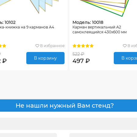
: 10102
Модель: 10018
ка-книжка на 9 карманов А4
Карман вертикальный А2
самоклеящийся 430х600 мм
В избранное
В из
₽
522 ₽
В корзину
В корз
2 ₽
497 ₽
Не нашли нужный Вам стенд?