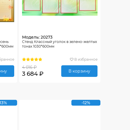
Модель: 20273
Осень
Стенд Классный уголок в зелено-желтых
0*600мм
тонах 1030*600мм
бранное
В избранное
4 016 ₽
ину
В корзину
3 684 ₽
-13%
-12%