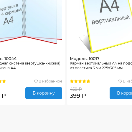
: 10044
Модель: 10017
дная система (вертушка-книжка)
Карман вертикальный А4 на под
рмана А4
из пластика 3 мм 225х305 мм
В избранное
В из
459 ₽
В корзину
В корз
 ₽
399 ₽