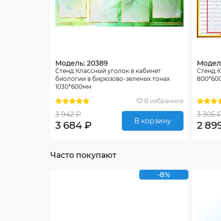
Модель: 20389
Модель
Стенд Классный уголок в кабинет
Стенд К
биологии в бирюзово-зеленых тонах
800*60
1030*600мм
В избранное
3 942 ₽
3 305 
В корзину
3 684 ₽
2 89
Часто покупают
-8%