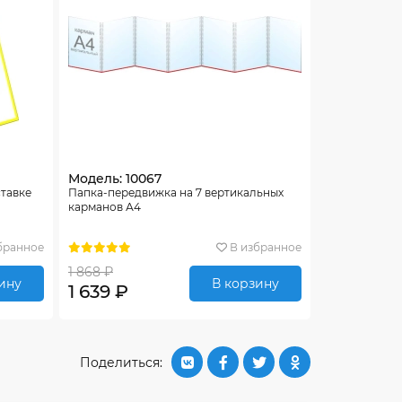
Модель: 10067
ставке
Папка-передвижка на 7 вертикальных
карманов А4
бранное
В избранное
1 868 ₽
ину
В корзину
1 639 ₽
Поделиться: