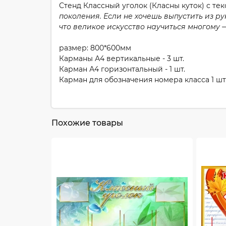
Стенд Классный уголок (Класны куток) с те
поко
л
ения. Ес
л
и не хочешь выпустить из ру
что ве
л
икое искусство научиться многому 
размер: 800*600мм
Карманы А4 вертикальные - 3 шт.
Карман А4 горизонтальный - 1 шт.
Карман для обозначения номера класса 1 шт
Похожие товары