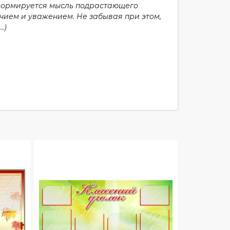
 формируется мыс
л
ь подрастающего
нием и уважением. Не забывая при этом,
…
)