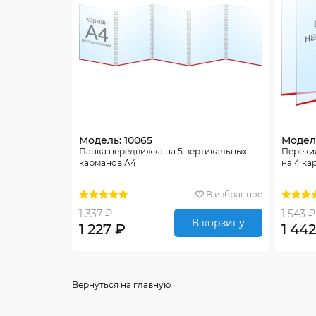
Модель: 10065
Модель
Папка передвижка на 5 вертикальных
Переки
карманов А4
на 4 ка
В избранное
1 337 ₽
1 543 ₽
В корзину
1 227 ₽
1 442
Вернуться на главную