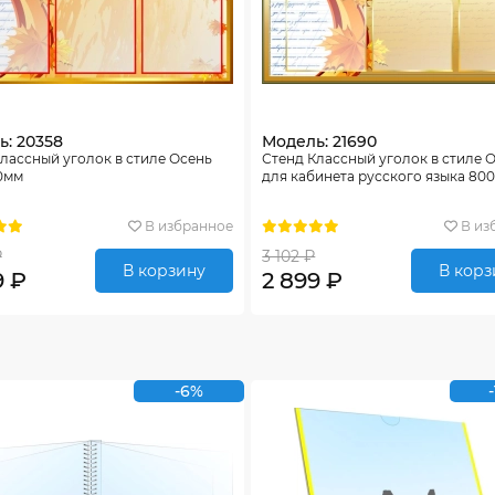
: 20358
Модель: 21690
лассный уголок в стиле Осень
Стенд Классный уголок в стиле 
0мм
для кабинета русского языка 80
В избранное
В из
₽
3 102 ₽
В корзину
В корз
9 ₽
2 899 ₽
-6%