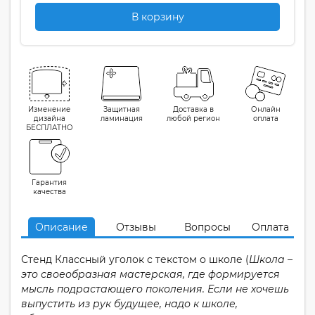
В корзину
Изменение
Защитная
Доставка в
Онлайн
дизайна
ламинация
любой регион
оплата
БЕСПЛАТНО
Гарантия
качества
Описание
Отзывы
Вопросы
Оплата
Стенд Классный уголок с текстом о школе
(
Шко
л
а –
это своеобразная мастерская, где формируется
мыс
л
ь подрастающего поко
л
ения. Ес
л
и не хочешь
выпустить из рук будущее, надо к шко
л
е,