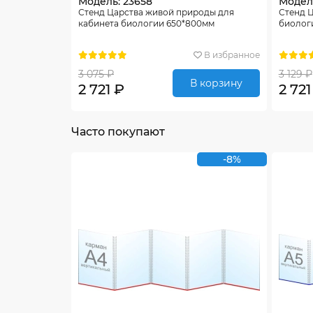
Модель: 23658
Модель
Стенд Царства живой природы для
Стенд 
кабинета биологии 650*800мм
биолог
В избранное
3 075 ₽
3 129 ₽
В корзину
2 721 ₽
2 721
Часто покупают
-8%