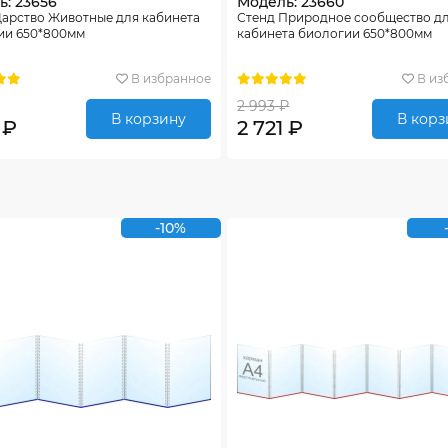
: 23656
Модель: 23660
Царство Животные для кабинета
Стенд Природное сообщество д
ии 650*800мм
кабинета биологии 650*800мм
В избранное
В из
2 993 ₽
В корзину
В корз
 ₽
2 721 ₽
-10%