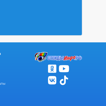
а
алы