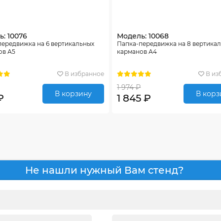
: 10076
Модель: 10068
передвижка на 6 вертикальных
Папка-передвижка на 8 вертика
ов А5
карманов А4
В избранное
В из
1 974 ₽
В корзину
В корз
₽
1 845 ₽
Не нашли нужный Вам стенд?