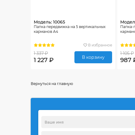
Модель: 10065
Модель
Папка передвижка на 5 вертикальных
Папка-
карманов А4
карман
В избранное
1 337 ₽
1 105 ₽
В корзину
1 227 ₽
987 
Вернуться на главную