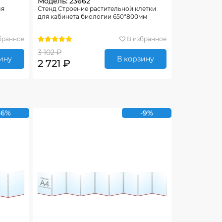
Модель: 23662
ля
Стенд Строение растительной клетки
для кабинета биологии 650*800мм
бранное
В избранное
3 102 ₽
ину
В корзину
2 721 ₽
-6%
-9%