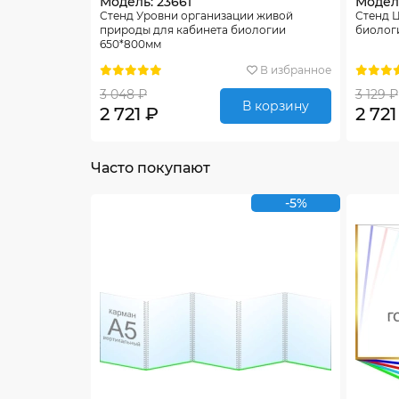
Модель: 23661
Модель
Стенд Уровни организации живой
Стенд 
природы для кабинета биологии
биолог
650*800мм
В избранное
3 048 ₽
3 129 ₽
В корзину
2 721 ₽
2 721
Часто покупают
-5%