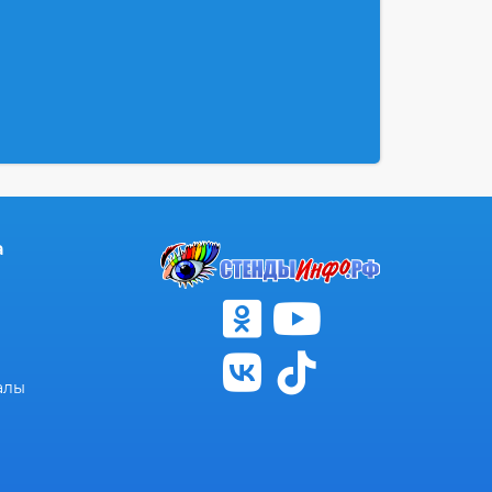
а
алы