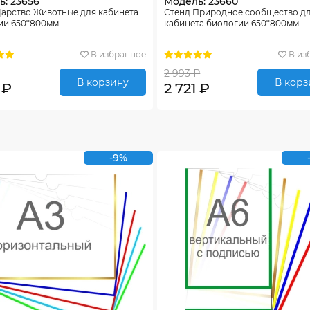
: 23656
Модель: 23660
Царство Животные для кабинета
Стенд Природное сообщество д
ии 650*800мм
кабинета биологии 650*800мм
В избранное
В из
2 993 ₽
В корзину
В корз
 ₽
2 721 ₽
-9%