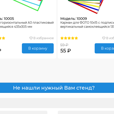
: 10005
Модель: 10009
 горизонтальный А3 пластиковый
Карман для ФОТО 10х15 с подпись
еящийся 435х305 мм
вертикальный самоклеящийся 13
В избранное
В из
59 ₽
В корзину
В корз
₽
55 ₽
Не нашли нужный Вам стенд?