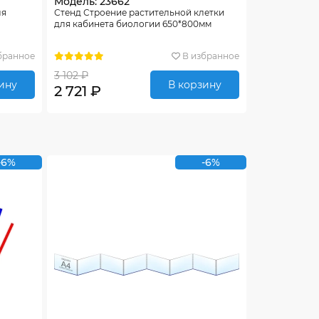
Модель: 23662
ля
Стенд Строение растительной клетки
для кабинета биологии 650*800мм
бранное
В избранное
3 102 ₽
ину
В корзину
2 721 ₽
-6%
-6%