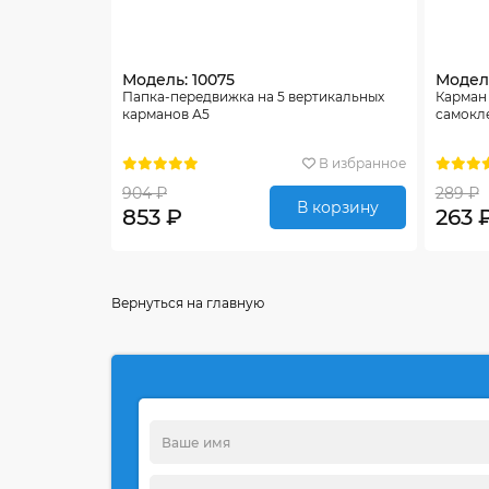
Модель: 10075
Модель
Папка-передвижка на 5 вертикальных
Карман
карманов А5
самокл
В избранное
904 ₽
289 ₽
В корзину
853 ₽
263 
Вернуться на главную