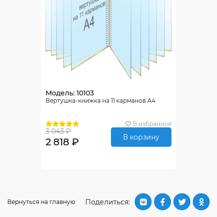
Модель: 10103
Вертушка-книжка на 11 карманов А4
В избранное
3 043 ₽
В корзину
2 818 ₽
Поделиться:
Вернуться на главную