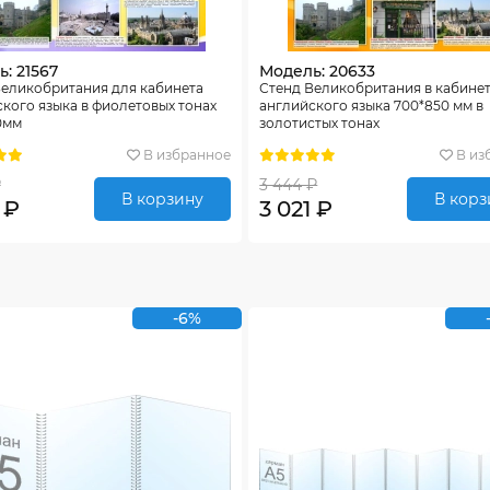
: 21567
Модель: 20633
Великобритания для кабинета
Стенд Великобритания в кабине
кого языка в фиолетовых тонах
английского языка 700*850 мм в
0мм
золотистых тонах
В избранное
В из
₽
3 444 ₽
В корзину
В корз
 ₽
3 021 ₽
-6%