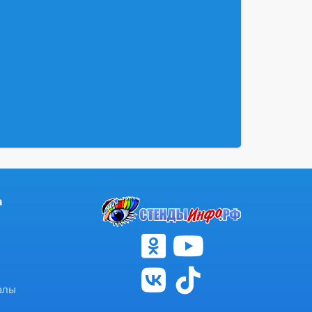
а
алы