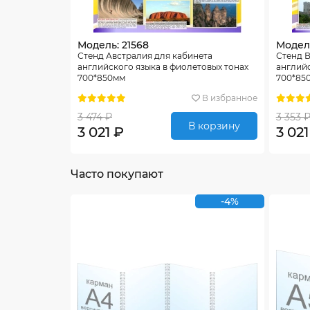
Модель: 21568
Модель
Стенд Австралия для кабинета
Стенд 
английского языка в фиолетовых тонах
английс
700*850мм
700*85
В избранное
3 474 ₽
3 353 
В корзину
3 021 ₽
3 021
Часто покупают
-4%