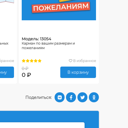
Модель: 13054
льных
Карман по вашим размерам и
пожеланиям
бранное
В избранное
0 ₽
ину
В корзину
0 ₽
Поделиться: