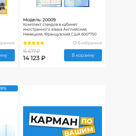
Модель: 20009
т
Комплект стендов в кабинет
иностранного языка Английский,
Немецкий, Французский,США 600*750
мм
бранное
В избранное
15 677 ₽
ину
В корзину
14 123 ₽
-9%