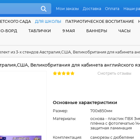
Мои заказы
Доставка
Оплата
Наши р
ЕТСКОГО САДА
ДЛЯ ШКОЛЫ
ПАТРИОТИЧЕСКОЕ ВОСПИТАНИЕ
О-БОРД
ТАБЛИЧКИ
9 МАЯ
БАННЕРЫ
ЧАСЫ
лект из 3-х стендов Австралия,США, Великобритания для кабинета ан
стралия,США, Великобритания для кабинета английского я
Смотреть отзывы
Основные характеристики
Размер:
700x850мм
Материалы:
основа - пластик ПВХ 3м
плёнка с фотопечатью 14
защитная ламинация
Комплектация:
cаморезы с дюбелями