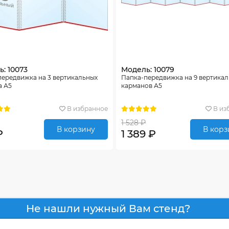
: 10073
Модель: 10079
передвижка на 3 вертикальных
Папка-передвижка на 9 вертика
а А5
карманов А5
В избранное
В из
1 528 ₽
В корзину
В корз
₽
1 389 ₽
Не нашли нужный Вам стенд?