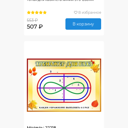
В избранное
553 ₽
В корзину
507 ₽
Модель: 22218