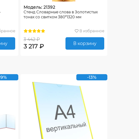
Модель: 21392
-
Стенд Словарные слова в Золотистых
тонах со свитком 380*1320 мм
бранное
В избранное
3 442 ₽
ину
В корзину
3 217 ₽
-9%
-13%