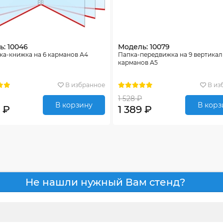
: 10046
Модель: 10079
ка-книжка на 6 карманов А4
Папка-передвижка на 9 вертика
карманов А5
В избранное
В из
1 528 ₽
В корзину
В корз
 ₽
1 389 ₽
Не нашли нужный Вам стенд?