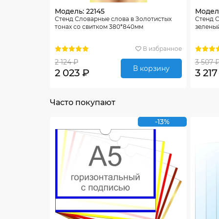
Модель: 22145
Модел
Стенд Словарные слова в Золотистых
Стенд 
тонах со свитком 380*840мм
зеленый
В избранное
2 124 ₽
3 507 
В корзину
2 023 ₽
3 217
Часто покупают
-13%