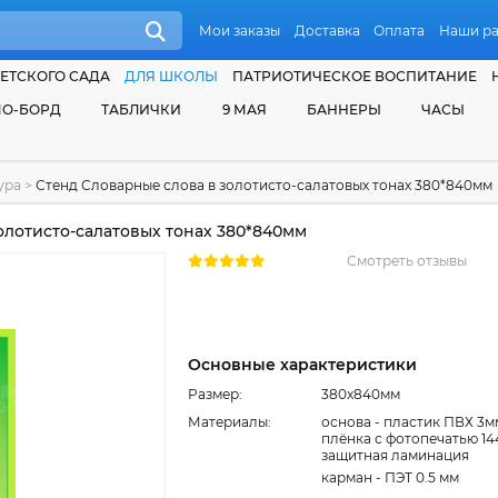
Мои заказы
Доставка
Оплата
Наши р
ЕТСКОГО САДА
ДЛЯ ШКОЛЫ
ПАТРИОТИЧЕСКОЕ ВОСПИТАНИЕ
О-БОРД
ТАБЛИЧКИ
9 МАЯ
БАННЕРЫ
ЧАСЫ
тура
>
Стенд Словарные слова в золотисто-салатовых тонах 380*840мм
олотисто-салатовых тонах 380*840мм
Смотреть отзывы
Основные характеристики
Размер:
380x840мм
Материалы:
основа - пластик ПВХ 3м
плёнка с фотопечатью 14
защитная ламинация
карман - ПЭТ 0.5 мм