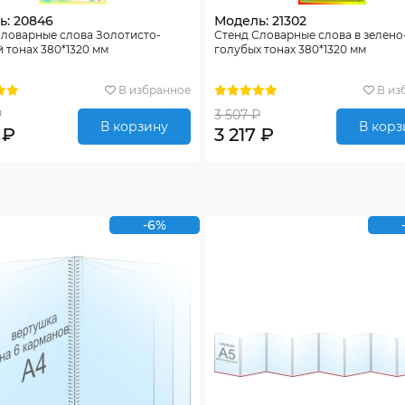
ь: 20846
Модель: 21302
Словарные слова Золотисто-
Стенд Словарные слова в зелено
 тонах 380*1320 мм
голубых тонах 380*1320 мм
В избранное
В из
₽
3 507 ₽
В корзину
В корз
 ₽
3 217 ₽
-6%