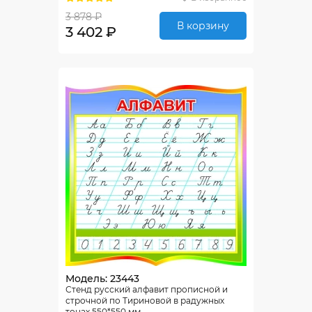
3 878 ₽
В корзину
3 402 ₽
Модель: 23443
Стенд русский алфавит прописной и
строчной по Тириновой в радужных
тонах 550*550 мм