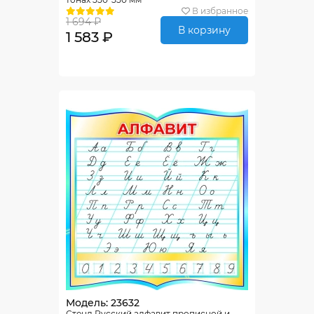
В избранное
1 694 ₽
В корзину
1 583 ₽
Модель: 23632
Стенд Русский алфавит прописной и