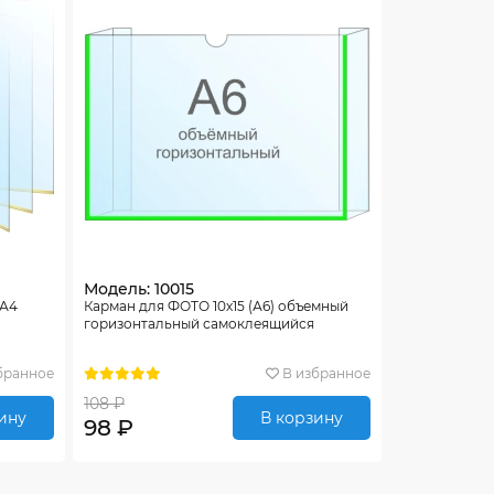
Модель: 10015
 А4
Карман для ФОТО 10х15 (А6) объемный
горизонтальный самоклеящийся
бранное
В избранное
108 ₽
ину
В корзину
98 ₽