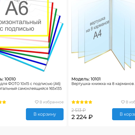
: 10010
Модель: 10101
для ФОТО 10х15 с подписью (А6)
Вертушка-книжка на 8 карманов
нтальный самоклеящийся 165х135
В избранное
В из
2 513 ₽
В корзину
В корз
2 224 ₽