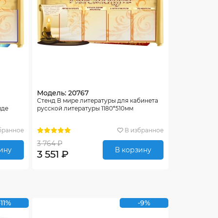
Модель: 20767
Стенд В мире литературы для кабинета
иде
русской литературы 1180*510мм
бранное
В избранное
3 764 ₽
ину
В корзину
3 551 ₽
-11%
-9%