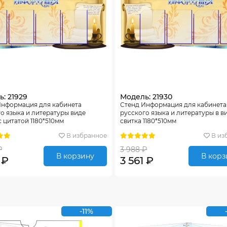
: 21929
Модель: 21930
Информация для кабинета
Стенд Информация для кабинета
о языка и литературы виде
русского языка и литературы в в
с цитатой 1180*510мм
свитка 1180*510мм
В избранное
В из
₽
3 988 ₽
В корзину
В корз
 ₽
3 561 ₽
-11%