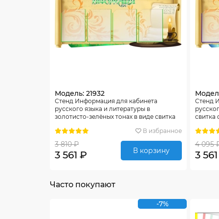
Модель: 21932
Модель
Стенд Информация для кабинета
Стенд 
русского языка и литературы в
русског
золотисто-зелёных тонах в виде свитка
свитка 
1180*510мм
В избранное
3 810 ₽
4 095 
В корзину
3 561 ₽
3 561
Часто покупают
-7%