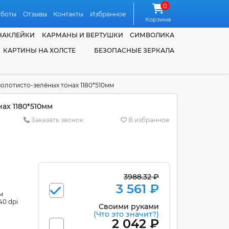
0
аботы
Отзывы
Контакты
Избранное
Корзина
НАКЛЕЙКИ
КАРМАНЫ И ВЕРТУШКИ
СИМВОЛИКА
КАРТИНЫ НА ХОЛСТЕ
БЕЗОПАСНЫЕ ЗЕРКАЛА
олотисто-зелёных тонах 1180*510мм
ах 1180*510мм
Заказать звонок
В избранное
3988.32 ₽
3 561 ₽
м
40 dpi
Своими руками
(Что это значит?)
2 042 ₽