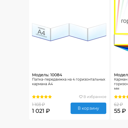
Модель: 10084
Модель
Папка-передвижка на 4 горизонтальных
Карман 
кармана А4
горизо
мм
В избранное
1 103 ₽
62 ₽
В корзину
1 021 ₽
55 ₽