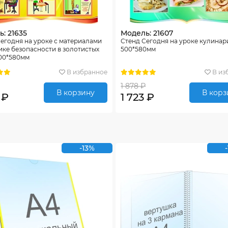
: 21635
Модель: 21607
егодня на уроке с материалами
Стенд Сегодня на уроке кулинар
ике безопасности в золотистых
500*580мм
500*580мм
В избранное
В из
1 878 ₽
В корзину
В корз
 ₽
1 723 ₽
-13%