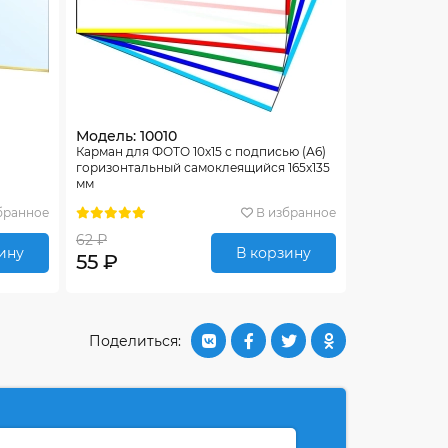
Модель: 10010
Карман для ФОТО 10х15 с подписью (А6)
горизонтальный самоклеящийся 165х135
мм
бранное
В избранное
62 ₽
ину
В корзину
55 ₽
Поделиться: