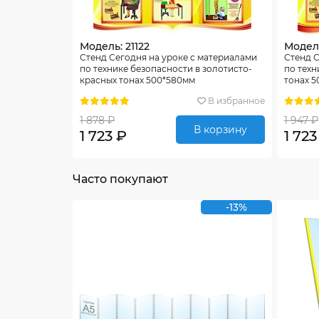
Модель: 21122
Модель
Стенд Сегодня на уроке с материалами
Стенд С
по технике безопасности в золотисто-
по техн
красных тонах 500*580мм
тонах 
В избранное
1 878 ₽
1 947 ₽
В корзину
1 723 ₽
1 723
Часто покупают
-13%