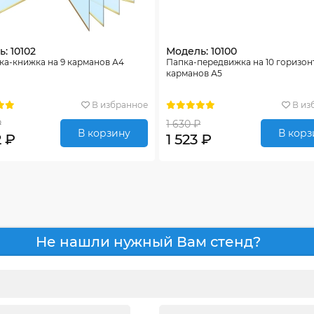
: 10102
Модель: 10100
ка-книжка на 9 карманов А4
Папка-передвижка на 10 горизо
карманов А5
В избранное
В из
₽
1 630 ₽
В корзину
В корз
2 ₽
1 523 ₽
Не нашли нужный Вам стенд?