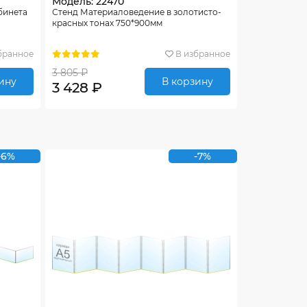
Модель: 22470
бинета
Стенд Материаловедение в золотисто-
-
красных тонах 750*900мм
бранное
В избранное
3 805 ₽
ину
В корзину
3 428 ₽
-6%
-7%