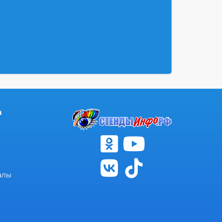
а
алы