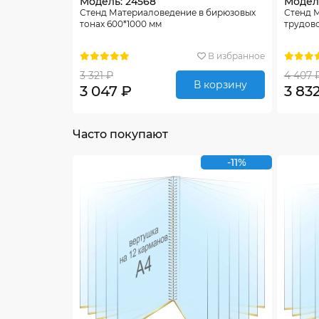
Модель: 24568
Модель
Стенд Материаловедение в бирюзовых
Стенд 
тонах 600*1000 мм
трудов
В избранное
3 321 ₽
4 407 
В корзину
3 047 ₽
3 83
Часто покупают
-11%