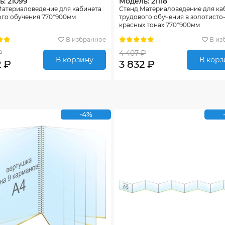
: 21099
Модель: 21118
Материаловедение для кабинета
Стенд Материаловедение для ка
ого обучения 770*900мм
трудового обучения в золотисто
красных тонах 770*900мм
В избранное
В из
₽
4 407 ₽
В корзину
В корз
2 ₽
3 832 ₽
-4%