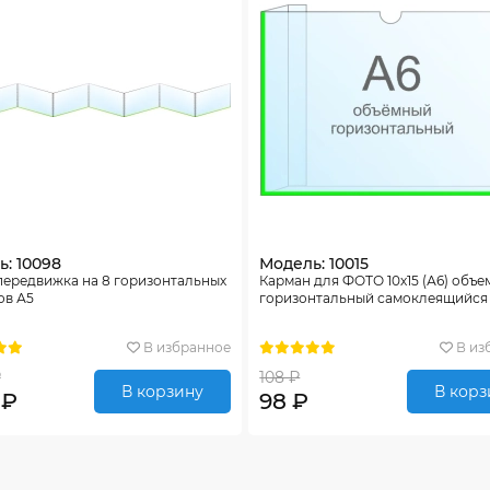
: 10098
Модель: 10015
передвижка на 8 горизонтальных
Карман для ФОТО 10х15 (А6) объ
ов А5
горизонтальный самоклеящийся
В избранное
В из
₽
108 ₽
В корзину
В корз
 ₽
98 ₽