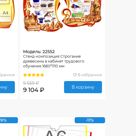
Модель: 22552
т
Стенд-композиция Строгание
древесины в кабинет трудового
обучения 1680*1110 мм
бранное
В избранное
9 559 ₽
ину
В корзину
9 104 ₽
-9%
-11%