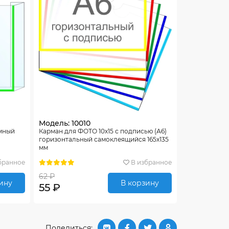
Модель: 10010
емный
Карман для ФОТО 10х15 с подписью (А6)
горизонтальный самоклеящийся 165х135
мм
бранное
В избранное
62 ₽
ину
В корзину
55 ₽
Поделиться: