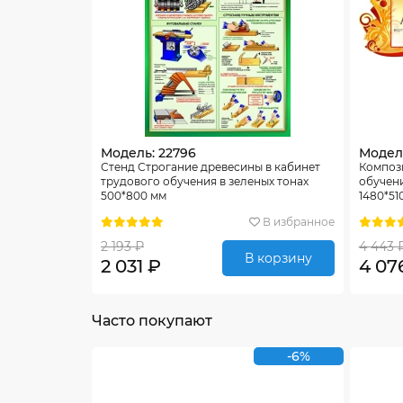
Модель: 22796
Модель
Стенд Строгание древесины в кабинет
Компози
трудового обучения в зеленых тонах
обучени
500*800 мм
1480*51
В избранное
2 193 ₽
4 443 
В корзину
2 031 ₽
4 07
Часто покупают
-6%