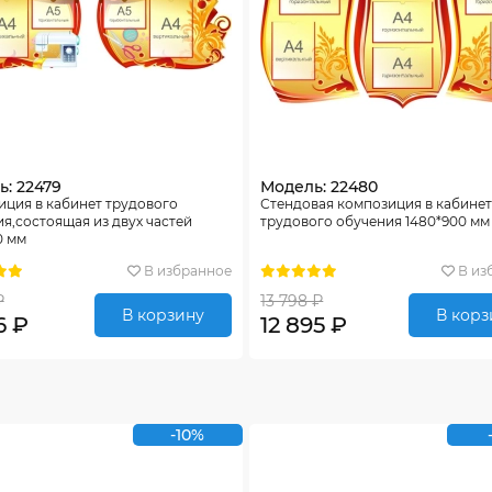
: 22479
Модель: 22480
ция в кабинет трудового
Стендовая композиция в кабине
я,состоящая из двух частей
трудового обучения 1480*900 мм
0 мм
В избранное
В из
₽
13 798 ₽
В корзину
В корз
6 ₽
12 895 ₽
-10%