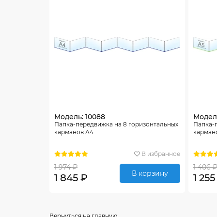
Модель: 10088
Модель
Папка-передвижка на 8 горизонтальных
Папка-
карманов А4
карман
В избранное
1 974 ₽
1 406 
В корзину
1 845 ₽
1 255
Вернуться на главную