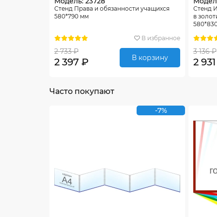
Модель: 23728
Модель
Стенд Права и обязанности учащихся
Стенд 
580*790 мм
в золот
580*83
В избранное
2 733 ₽
3 136 ₽
В корзину
2 397 ₽
2 931
Часто покупают
-7%