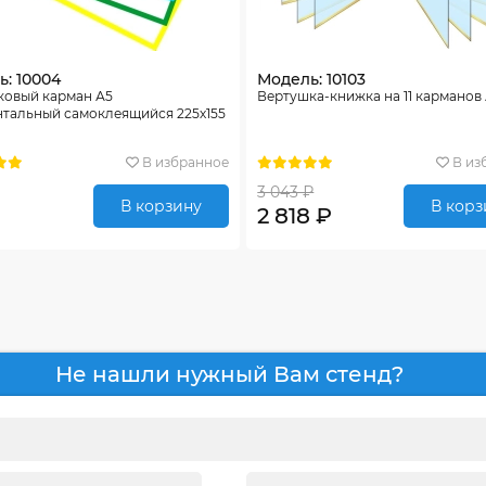
: 10004
Модель: 10103
ковый карман А5
Вертушка-книжка на 11 карманов
нтальный самоклеящийся 225х155
В избранное
В из
3 043 ₽
В корзину
В корз
2 818 ₽
Не нашли нужный Вам стенд?