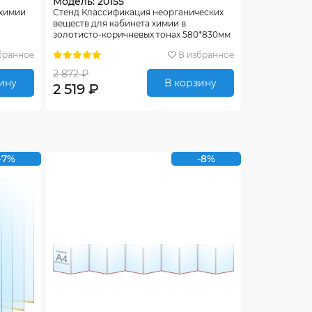
Модель: 20155
 химии
Стенд Классификация неорганических
веществ для кабинета химии в
золотисто-коричневых тонах 580*830мм
бранное
В избранное
2 872 ₽
ину
В корзину
2 519 ₽
-7%
-8%