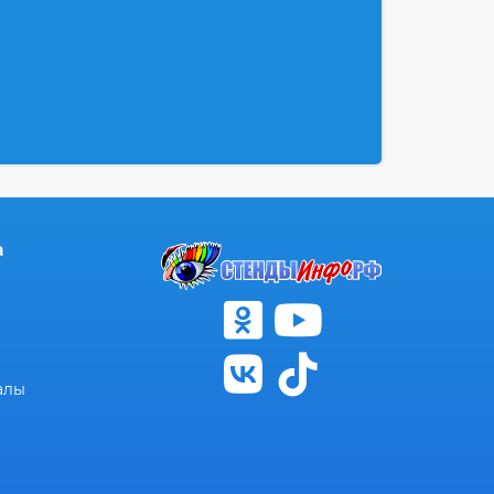
а
алы