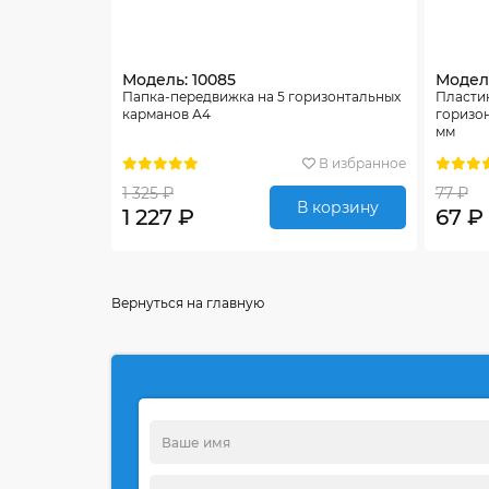
Модель: 10085
Модель
Папка-передвижка на 5 горизонтальных
Пласти
карманов А4
горизо
мм
В избранное
1 325 ₽
77 ₽
В корзину
1 227 ₽
67 ₽
Вернуться на главную