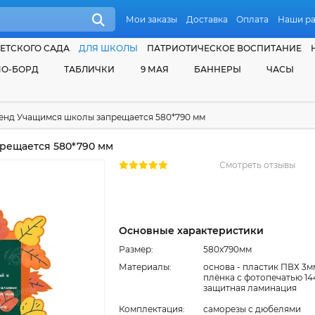
Мои заказы
Доставка
Оплата
Наши р
ЕТСКОГО САДА
ДЛЯ ШКОЛЫ
ПАТРИОТИЧЕСКОЕ ВОСПИТАНИЕ
О-БОРД
ТАБЛИЧКИ
9 МАЯ
БАННЕРЫ
ЧАСЫ
енд Учащимся школы запрещается 580*790 мм
рещается 580*790 мм
Смотреть отзывы
Основные характеристики
Размер:
580x790мм
Материалы:
основа - пластик ПВХ 3м
плёнка с фотопечатью 14
защитная ламинация
Комплектация:
cаморезы с дюбелями