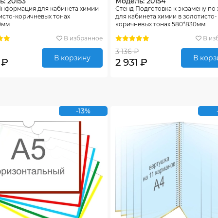
: 20153
Модель: 20154
Информация для кабинета химии
Стенд Подготовка к экзамену по
исто-коричневых тонах
для кабинета химии в золотисто-
0мм
коричневых тонах 580*830мм
В избранное
В из
3 136 ₽
В корзину
В корз
 ₽
2 931 ₽
-13%