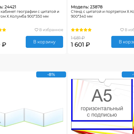
: 24421
Модель: 23878
 кабинет географии с цитатой и
Стенд с цитатой и портретом Х.
ом Х.Колумба 900*350 мм
900*340 мм
В избранное
В из
1 681 ₽
В корзину
В корз
0 ₽
1 601 ₽
-8%