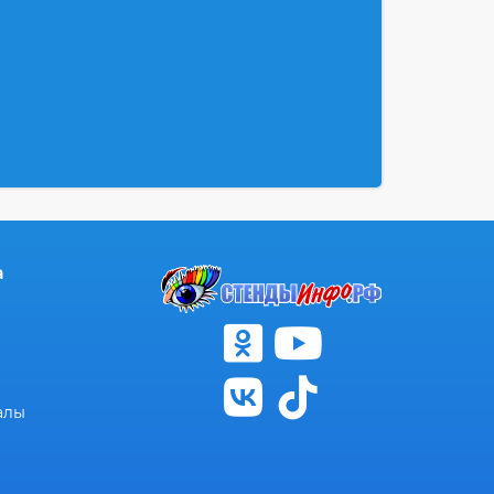
а
алы