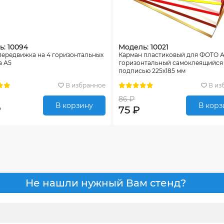
: 10094
Модель: 10021
передвижка на 4 горизонтальных
Карман пластиковый для ФОТО 
а А5
горизонтальный самоклеящийся
подписью 225х185 мм
В избранное
В из
86 ₽
В корзину
В корз
₽
75 ₽
Не нашли нужный Вам стенд?