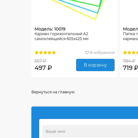
Модель: 10019
Модель
Карман горизонтальный А2
Папка-
самоклеящийся 605х425 мм
карман
В избранное
557 ₽
784 ₽
В корзину
497 ₽
719 
Вернуться на главную