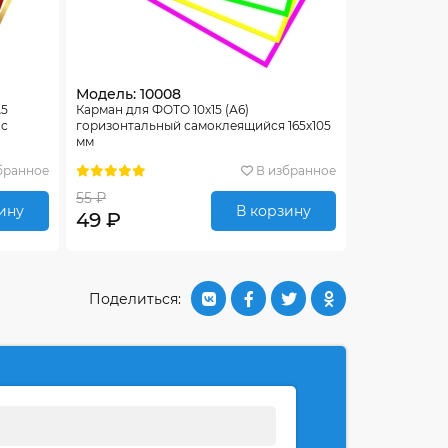
Модель: 10008
А5
Карман для ФОТО 10х15 (А6)
 с
горизонтальный самоклеящийся 165х105
мм
бранное
В избранное
55 ₽
ину
В корзину
49 ₽
Поделиться: