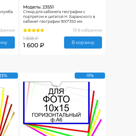
Модель: 23551
Колумба
Стенд для кабинета географии с
портретом и цитатой Н. Баранского в
кабинет географии 900*350 мм
бранное
В избранное
1 808 ₽
ину
В корзину
1 600 ₽
-13%
-11%