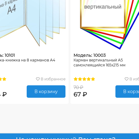
: 10101
Модель: 10003
ка-книжка на 8 карманов А4
Карман вертикальный А5
самоклеящийся 165х215 мм
В избранное
В из
70 ₽
В корзину
В корз
4 ₽
67 ₽