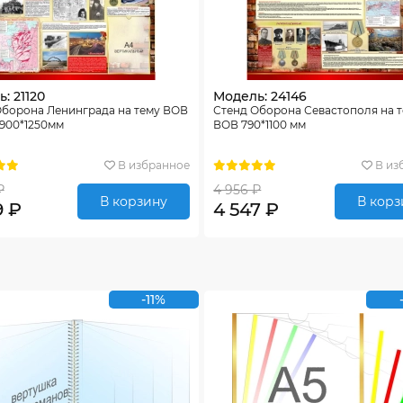
: 21120
Модель: 24146
Оборона Ленинграда на тему ВОВ
Стенд Оборона Севастополя на 
 900*1250мм
ВОВ 790*1100 мм
В избранное
В из
₽
4 956 ₽
В корзину
В корз
9 ₽
4 547 ₽
-11%