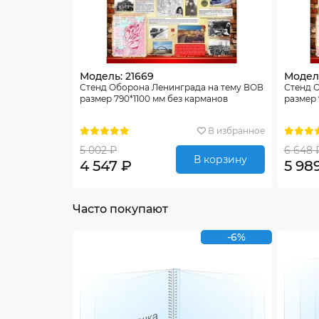
Модель: 21669
Модель
Стенд Оборона Ленинграда на тему ВОВ
Стенд 
размер 790*1100 мм без карманов
размер
В избранное
5 002 ₽
6 648 
В корзину
4 547 ₽
5 98
Часто покупают
-6%