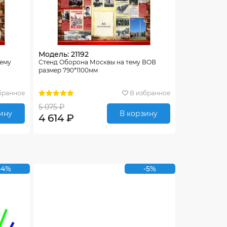
Модель: 21192
тему
Стенд Оборона Москвы на тему ВОВ
размер 790*1100мм
бранное
В избранное
5 075 ₽
ину
В корзину
4 614 ₽
-4%
-5%