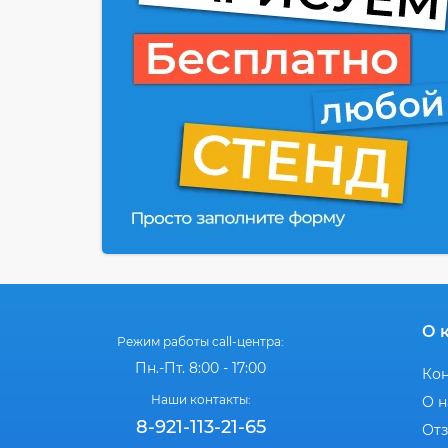
О 
Режим работы call-центра:
Пн.-Пт. 8:00 - 17:00
Ко
Наши контакты:
О н
8-921-113-21-65
От