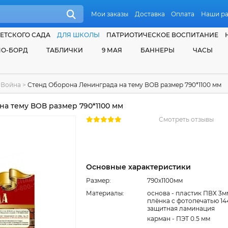
Мои заказы
Доставка
Оплата
Наши р
ЕТСКОГО САДА
ДЛЯ ШКОЛЫ
ПАТРИОТИЧЕСКОЕ ВОСПИТАНИЕ
О-БОРД
ТАБЛИЧКИ
9 МАЯ
БАННЕРЫ
ЧАСЫ
я Война
>
Стенд Оборона Ленинграда на тему ВОВ размер 790*1100 мм
а тему ВОВ размер 790*1100 мм
Смотреть отзывы
Основные характеристики
Размер:
790x1100мм
Материалы:
основа - пластик ПВХ 3м
плёнка с фотопечатью 14
защитная ламинация
карман - ПЭТ 0.5 мм