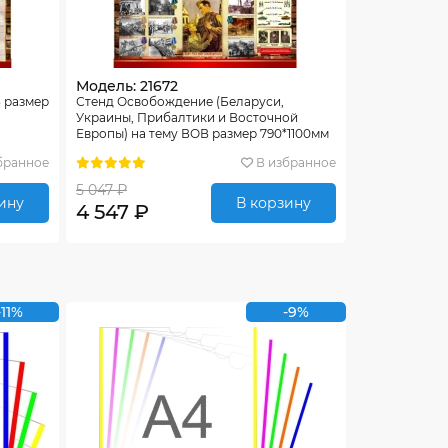
Модель: 21672
В размер
Стенд Освобождение (Беларуси,
Украины, Прибалтики и Восточной
Европы) на тему ВОВ размер 790*1100мм
без карманов
бранное
В избранное
5 047 ₽
ину
В корзину
4 547 ₽
-11%
-9%