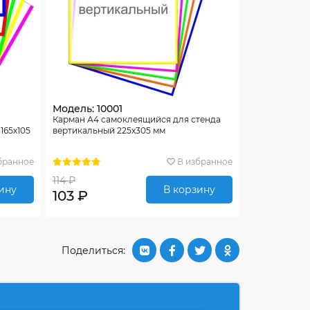
Модель: 10001
Карман А4 самоклеящийся для стенда
165х105
вертикальный 225х305 мм
бранное
В избранное
114 ₽
ину
В корзину
103 ₽
Поделиться: