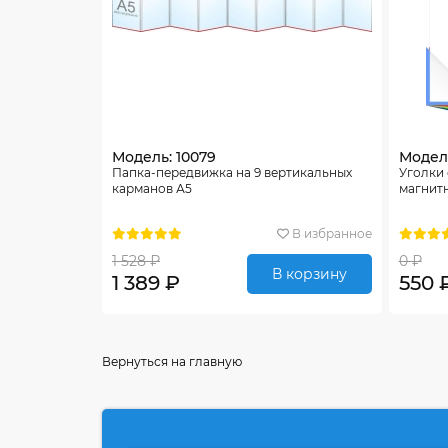
Модель: 10079
Модель
Папка-передвижка на 9 вертикальных
Уголки
карманов А5
магнитн
В избранное
1 528 ₽
0 ₽
В корзину
1 389 ₽
550 
Вернуться на главную