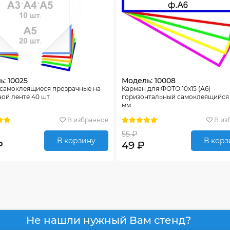
: 10025
Модель: 10008
 самоклеящиеся прозрачные на
Карман для ФОТО 10х15 (А6)
ой ленте 40 шт
горизонтальный самоклеящийся 
мм
В избранное
В из
55 ₽
В корзину
В корз
₽
49 ₽
Не нашли нужный Вам стенд?