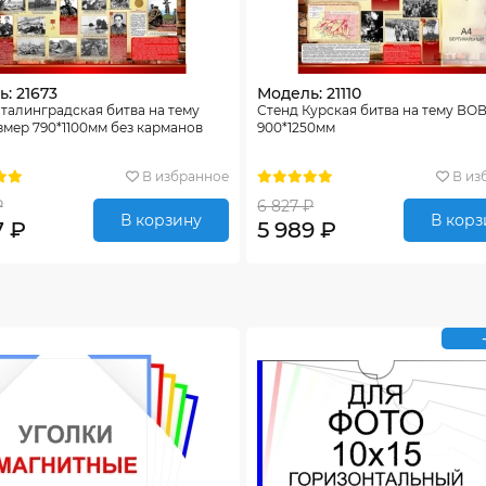
: 21673
Модель: 21110
талинградская битва на тему
Стенд Курская битва на тему ВО
мер 790*1100мм без карманов
900*1250мм
В избранное
В из
₽
6 827 ₽
В корзину
В корз
7 ₽
5 989 ₽