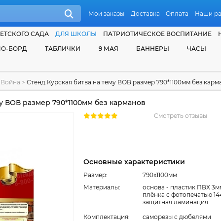
Мои заказы
Доставка
Оплата
Наши р
ЕТСКОГО САДА
ДЛЯ ШКОЛЫ
ПАТРИОТИЧЕСКОЕ ВОСПИТАНИЕ
О-БОРД
ТАБЛИЧКИ
9 МАЯ
БАННЕРЫ
ЧАСЫ
я Война
>
Стенд Курская битва на тему ВОВ размер 790*1100мм без карм
у ВОВ размер 790*1100мм без карманов
Смотреть отзывы
Основные характеристики
Размер:
790x1100мм
Материалы:
основа - пластик ПВХ 3м
плёнка с фотопечатью 14
защитная ламинация
Комплектация:
cаморезы с дюбелями