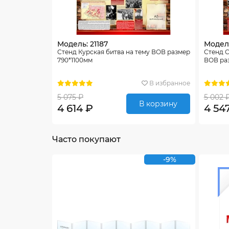
Модель: 21187
Модель
Стенд Курская битва на тему ВОВ размер
Стенд С
790*1100мм
ВОВ раз
В избранное
5 075 ₽
5 002 
В корзину
4 614 ₽
4 54
Часто покупают
-9%