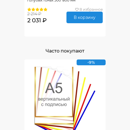
голубых тонах 500*800 мм
В избранное
2 214 ₽
В корзину
2 031 ₽
Часто покупают
-9%