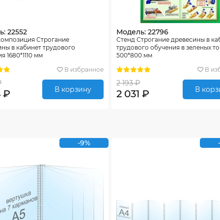
: 22552
Модель: 22796
композиция Строгание
Стенд Строгание древесины в ка
ны в кабинет трудового
трудового обучения в зеленых то
я 1680*1110 мм
500*800 мм
В избранное
В из
₽
2 193 ₽
В корзину
В корз
4 ₽
2 031 ₽
-9%