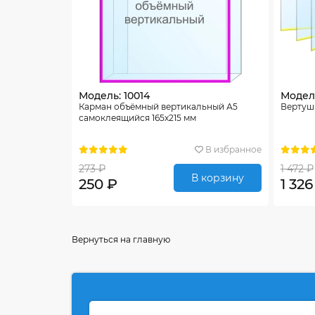
Модель: 10014
Модель
Карман объёмный вертикальный А5
Вертушк
самоклеящийся 165х215 мм
В избранное
273 ₽
1 472 ₽
В корзину
250 ₽
1 326
Вернуться на главную