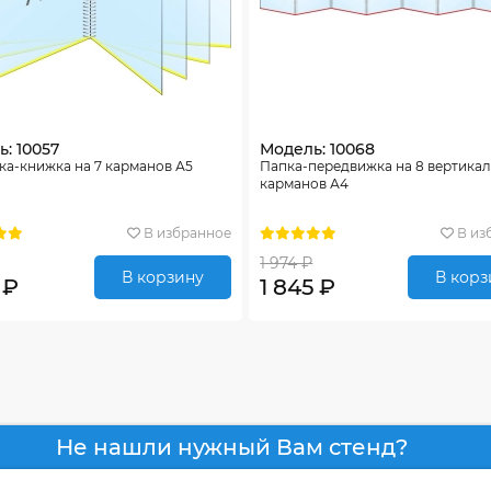
: 10057
Модель: 10068
а-книжка на 7 карманов А5
Папка-передвижка на 8 вертика
карманов А4
В избранное
В из
1 974 ₽
В корзину
В корз
 ₽
1 845 ₽
Не нашли нужный Вам стенд?