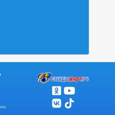
а
алы