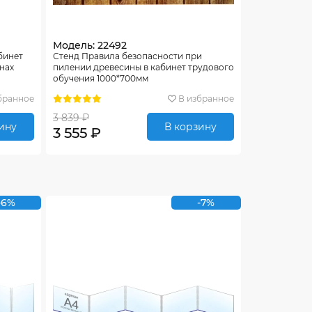
Модель: 22492
бинет
Стенд Правила безопасности при
нах
пилении древесины в кабинет трудового
обучения 1000*700мм
бранное
В избранное
3 839 ₽
ину
В корзину
3 555 ₽
-6%
-7%