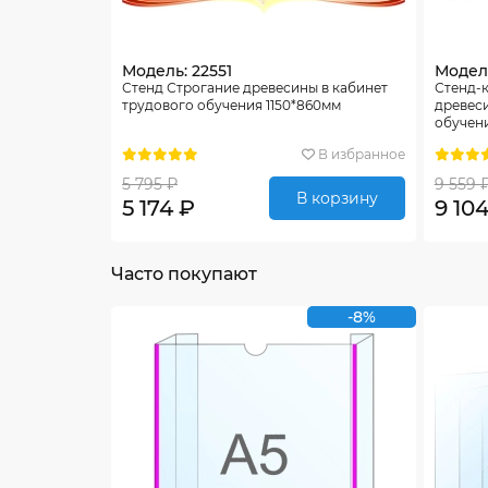
Модель: 22551
Модель
Стенд Строгание древесины в кабинет
Стенд-
трудового обучения 1150*860мм
древеси
обучени
В избранное
5 795 ₽
9 559 
В корзину
5 174 ₽
9 10
Часто покупают
-8%