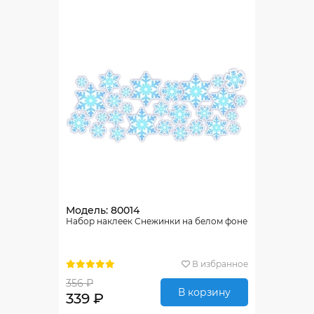
Модель: 80014
Набор наклеек Снежинки на белом фоне
В избранное
356 ₽
В корзину
339 ₽