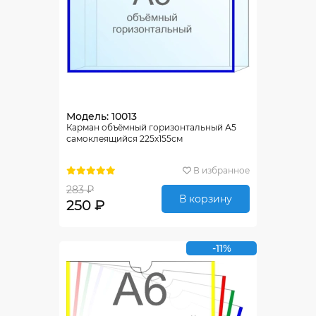
Модель: 10013
Карман объёмный горизонтальный А5
самоклеящийся 225х155см
В избранное
283 ₽
В корзину
250 ₽
-11%