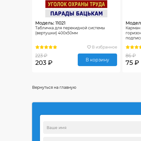
Модель: 11021
Модель
Табличка для перекидной системы
Карман
(вертушки) 400х50мм
горизо
подпис
В избранное
223 ₽
86 ₽
В корзину
203 ₽
75 ₽
Вернуться на главную