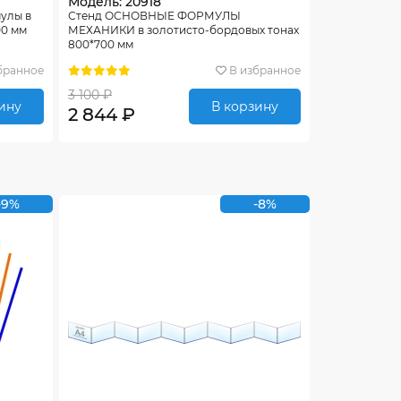
Модель: 20918
улы в
Стенд ОСНОВНЫЕ ФОРМУЛЫ
00 мм
МЕХАНИКИ в золотисто-бордовых тонах
800*700 мм
бранное
В избранное
3 100 ₽
ину
В корзину
2 844 ₽
-9%
-8%