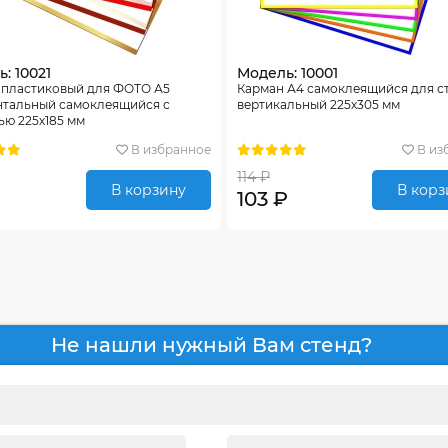
: 10021
Модель: 10001
 пластиковый для ФОТО А5
Карман А4 самоклеящийся для с
нтальный самоклеящийся с
вертикальный 225х305 мм
ью 225х185 мм
В избранное
В из
114 ₽
В корзину
В корз
103 ₽
Не нашли нужный Вам стенд?