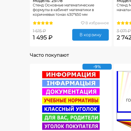
Модель: 25178
Модел
Стенд Основные математические
Стенд 
формулы в кабинет математики в
начальн
коричневых тонах 430*650 мм
В избранное
1 615 ₽
3 071 ₽
В корзину
1 495 ₽
2 74
Часто покупают
-9%