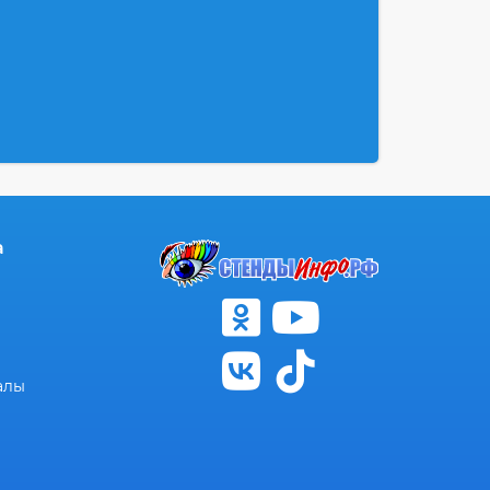
а
алы