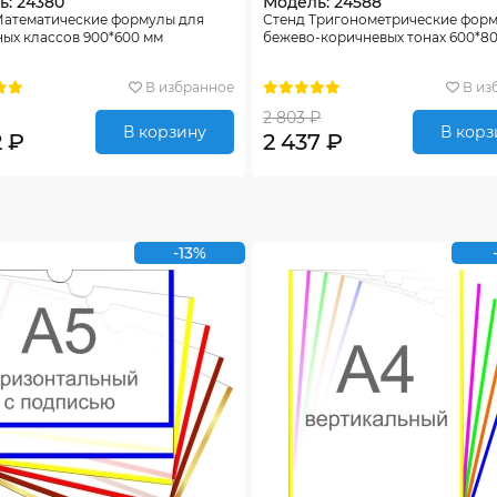
ь: 24380
Модель: 24588
Математические формулы для
Стенд Тригонометрические форм
ых классов 900*600 мм
бежево-коричневых тонах 600*8
В избранное
В из
2 803 ₽
В корзину
В корз
2 ₽
2 437 ₽
-13%