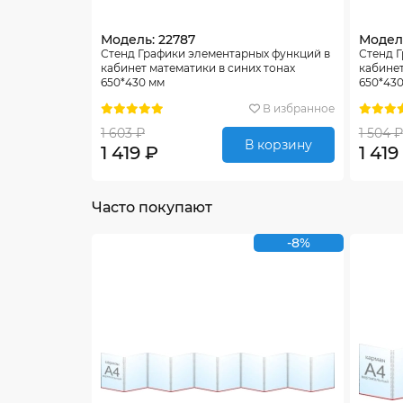
Модель: 22787
Модель
Стенд Графики элементарных функций в
Стенд 
кабинет математики в синих тонах
кабинет
650*430 мм
650*43
В избранное
1 603 ₽
1 504 ₽
В корзину
1 419 ₽
1 419
Часто покупают
-8%