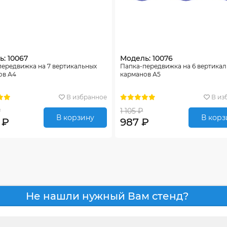
: 10067
Модель: 10076
передвижка на 7 вертикальных
Папка-передвижка на 6 вертика
ов А4
карманов А5
В избранное
В из
₽
1 105 ₽
В корзину
В корз
 ₽
987 ₽
Не нашли нужный Вам стенд?