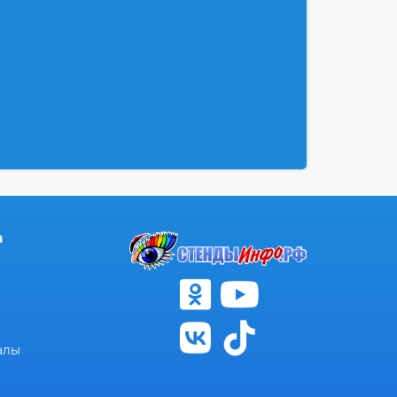
а
алы