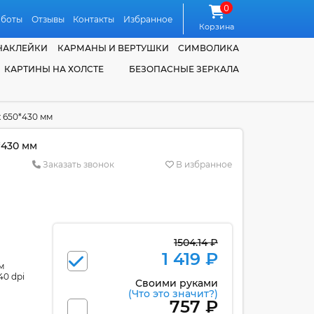
0
аботы
Отзывы
Контакты
Избранное
Корзина
НАКЛЕЙКИ
КАРМАНЫ И ВЕРТУШКИ
СИМВОЛИКА
КАРТИНЫ НА ХОЛСТЕ
БЕЗОПАСНЫЕ ЗЕРКАЛА
 650*430 мм
*430 мм
Заказать звонок
В избранное
1504.14 ₽
1 419 ₽
м
40 dpi
Своими руками
(Что это значит?)
757 ₽