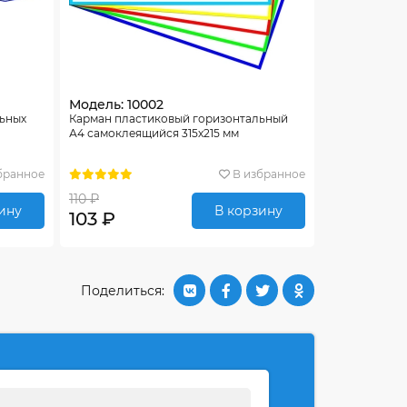
Модель: 10002
льных
Карман пластиковый горизонтальный
А4 самоклеящийся 315х215 мм
бранное
В избранное
110 ₽
ину
В корзину
103 ₽
Поделиться: