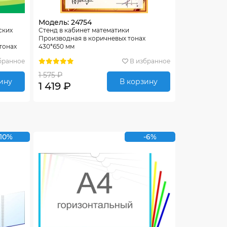
Модель: 24754
ских
Стенд в кабинет математики
Производная в коричневых тонах
тонах
430*650 мм
бранное
В избранное
1 575 ₽
ину
В корзину
1 419 ₽
-10%
-6%