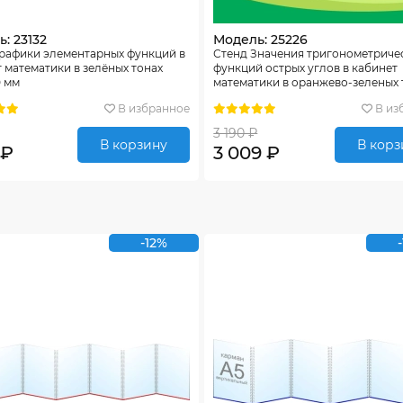
: 23132
Модель: 25226
Графики элементарных функций в
Стенд Значения тригонометриче
 математики в зелёных тонах
функций острых углов в кабинет
0 мм
математики в оранжево-зеленых 
750*750мм
В избранное
В из
3 190 ₽
В корзину
В корз
 ₽
3 009 ₽
-12%