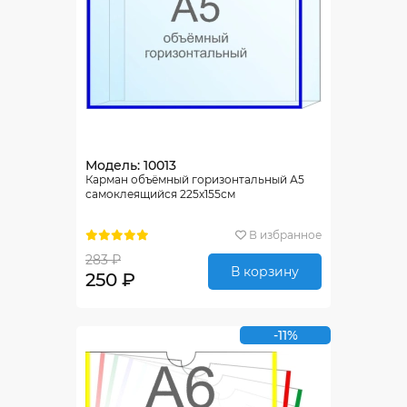
Модель: 10013
Карман объёмный горизонтальный А5
самоклеящийся 225х155см
В избранное
283 ₽
В корзину
250 ₽
-11%