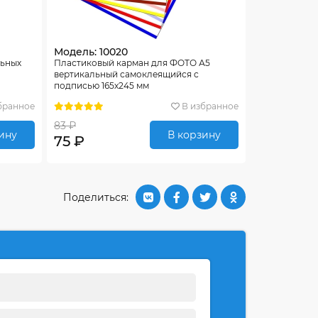
Модель: 10020
льных
Пластиковый карман для ФОТО А5
вертикальный самоклеящийся с
подписью 165х245 мм
бранное
В избранное
83 ₽
ину
В корзину
75 ₽
Поделиться: