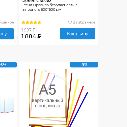
Модель: 30263
Стенд Правила безопасности в
интернете 600*600 мм
бранное
В избранное
1 997 ₽
ину
В корзину
1 884 ₽
-6%
-9%