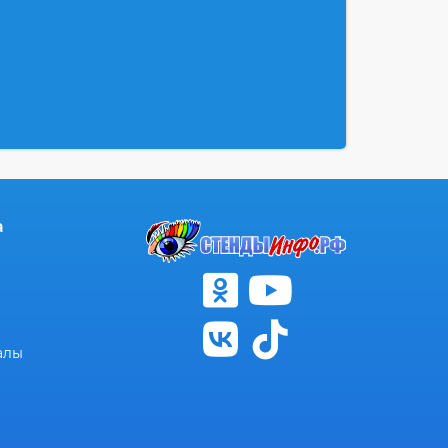
а
алы