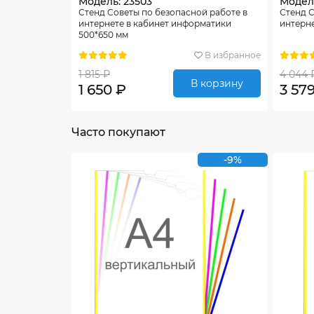
Модель: 23503
Модель
Стенд Советы по безопасной работе в
Стенд С
интернете в кабинет информатики
интерне
500*650 мм
В избранное
1 815 ₽
4 044 
В корзину
1 650 ₽
3 57
Часто покупают
-9%