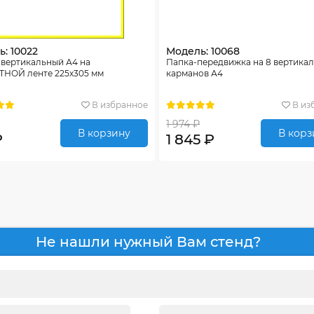
: 10022
Модель: 10068
 вертикальный А4 на
Папка-передвижка на 8 вертика
НОЙ ленте 225х305 мм
карманов А4
В избранное
В из
1 974 ₽
В корзину
В корз
₽
1 845 ₽
Не нашли нужный Вам стенд?