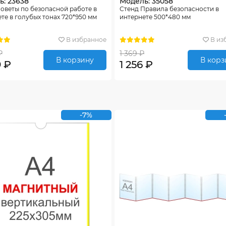
: 23638
Модель: 35058
оветы по безопасной работе в
Стенд Правила безопасности в
те в голубых тонах 720*950 мм
интернете 500*480 мм
В избранное
В из
₽
1 369 ₽
В корзину
В корз
9 ₽
1 256 ₽
-7%