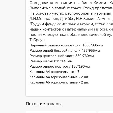
Стендовая композиция в кабинет Химии - Х
Выполнена в голубых тонах. Стенд представ
На боковых частях располоржены карманы.
Д.И.Менделеев, Д.Гиббс, Н.Н.Земин, А. Авог
"Будучи фундаментальной наукой, тесно св
наших контактов с материальным миром, х
неотъемлемую часть общечеловеческой кул
Т. Браун
Наружный размер композиции: 1800*995мм
Размер одной боковой панели 425*955мм
Размер центральной части 850*730мм
Размер шапки 815*140мм
Размер одного портрета 135*190мм
Карманы А4 вертикальные - 7 шт.
Карманы А4 горизонтальные - 2 шт.
Карманы А5 горизонтальные - 2 шт.
Похожие товары