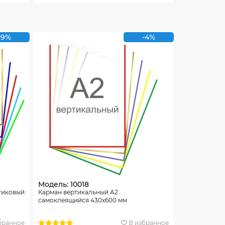
-9%
-4%
Модель: 10018
тиковый
Карман вертикальный А2
самоклеящийся 430х600 мм
бранное
В избранное