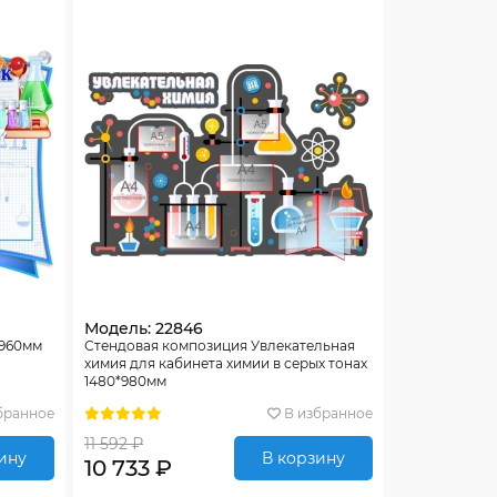
Модель: 22846
*960мм
Стендовая композиция Увлекательная
химия для кабинета химии в серых тонах
1480*980мм
бранное
В избранное
11 592 ₽
ину
В корзину
10 733 ₽