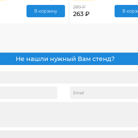
289 ₽
В корзину
В корз
263 ₽
Не нашли нужный Вам стенд?