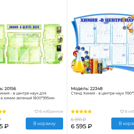
: 20156
Модель: 22348
имия - в центре наук для
Стенд Химия - в центре наук 1190
а химии зеленый 1800*995мм
В избранное
В из
₽
6 991 ₽
В корзину
В корз
5 ₽
6 595 ₽