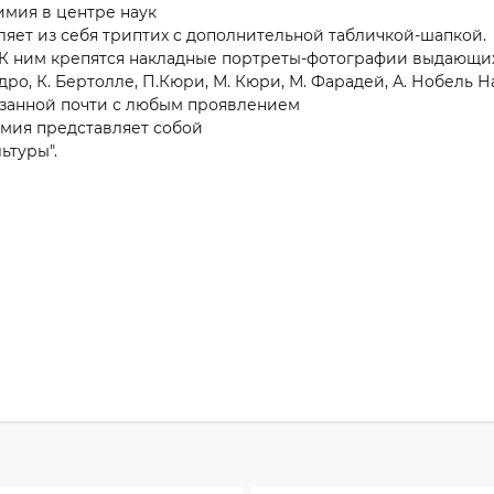
имия в центре наук
ляет из себя триптих с дополнительной табличкой-шапкой.
 К ним крепятся накладные портреты-фотографии выдающихс
адро, К. Бертолле, П.Кюри, М. Кюри, М. Фарадей, А. Нобель 
язанной почти с любым проявлением
имия представляет собой
ьтуры".