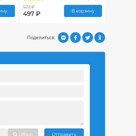
522 ₽
ину
В корзину
497 ₽
Поделиться:
Обзор
Отправить