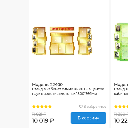
Модель: 22400
Модель
Стенд в кабинет химии Химия - в центре
Стенд Х
наук в золотистых тонах 1800*995мм
кабинет
В избранное
11 021 ₽
11 350 
В корзину
10 019 ₽
10 22