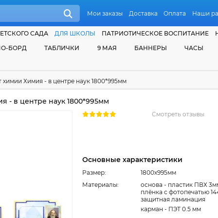
Мои заказы
Доставка
Оплата
Наши р
ЕТСКОГО САДА
ДЛЯ ШКОЛЫ
ПАТРИОТИЧЕСКОЕ ВОСПИТАНИЕ
О-БОРД
ТАБЛИЧКИ
9 МАЯ
БАННЕРЫ
ЧАСЫ
т химии Химия - в центре наук 1800*995мм
я - в центре наук 1800*995мм
Смотреть отзывы
Основные характеристики
Размер:
1800x995мм
Материалы:
основа - пластик ПВХ 3м
плёнка с фотопечатью 14
защитная ламинация
карман - ПЭТ 0.5 мм