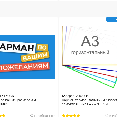
: 13054
Модель: 10005
 по вашим размерам и
Карман горизонтальный А3 плас
ниям
самоклеящийся 435х305 мм
В избранное
В из