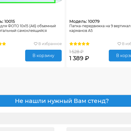
: 10015
Модель: 10079
для ФОТО 10х15 (А6) объемный
Папка-передвижка на 9 вертика
нтальный самоклеящийся
карманов А5
В избранное
В из
1 528 ₽
В корзину
В корз
1 389 ₽
Не нашли нужный Вам стенд?