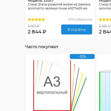
Модель: 23357
Модел
Стенд Этапы развития жизни на Земле в
Стенд Э
золотисто-зелёных тонах 400*1400 мм
золотис
В избранное
3 157 ₽
3 185 ₽
В корзину
2 844 ₽
2 84
Часто покупают
-12%