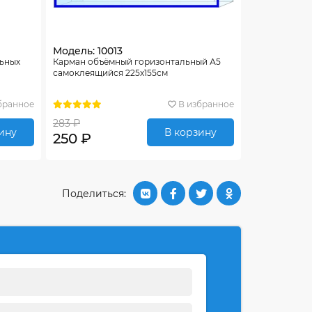
Модель: 10013
льных
Карман объёмный горизонтальный А5
самоклеящийся 225х155см
бранное
В избранное
283 ₽
ину
В корзину
250 ₽
Поделиться: