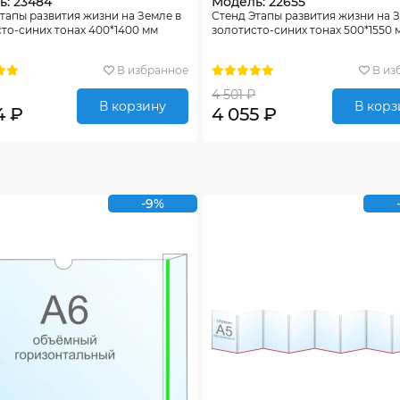
ь: 23484
Модель: 22655
тапы развития жизни на Земле в
Стенд Этапы развития жизни на 
то-синих тонах 400*1400 мм
золотисто-синих тонах 500*1550 
В избранное
В из
4 501 ₽
В корзину
В корз
4 ₽
4 055 ₽
-9%