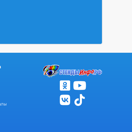
а
алы