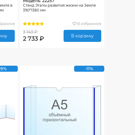
Модель: 22257
Земле в
Стенд Этапы развития жизни на Земле
мм
390*1380 мм
бранное
В избранное
3 143 ₽
ину
В корзину
2 733 ₽
-9%
-11%