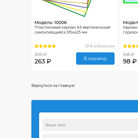
Модель: 10006
Модель
Пластиковый карман А3 вертикальный
Карман 
самоклеящийся 315х425 мм
горизо
В избранное
300 ₽
108 ₽
В корзину
263 ₽
98 ₽
Вернуться на главную