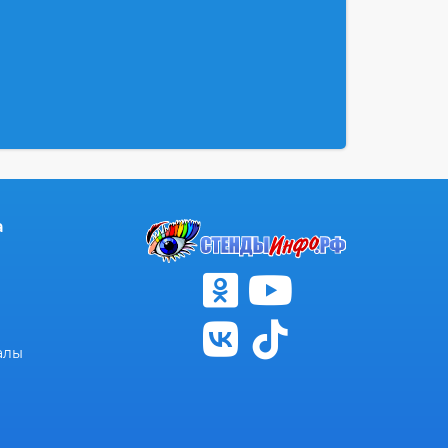
а
алы