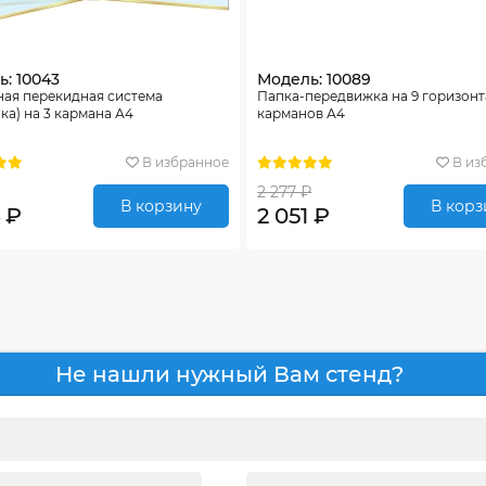
: 10043
Модель: 10089
ная перекидная система
Папка-передвижка на 9 горизон
ка) на 3 кармана А4
карманов А4
В избранное
В из
2 277 ₽
В корзину
В корз
 ₽
2 051 ₽
Не нашли нужный Вам стенд?