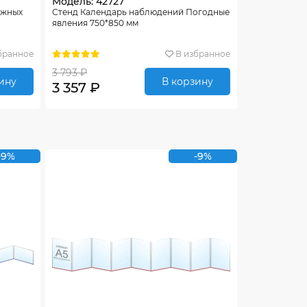
Модель: 42727
ужных
Стенд Календарь наблюдений Погодные
явления 750*850 мм
бранное
В избранное
3 793 ₽
ину
В корзину
3 357 ₽
-9%
-9%