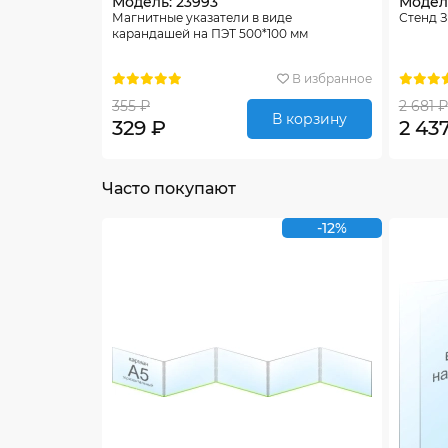
Модель: 23993
Модель
Магнитные указатели в виде
Стенд З
карандашей на ПЭТ 500*100 мм
В избранное
355 ₽
2 681 ₽
В корзину
329 ₽
2 43
Часто покупают
-12%