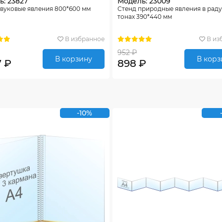
: 23827
Модель: 23009
вуковые явления 800*600 мм
Стенд природные явления в рад
тонах 390*440 мм
В избранное
В из
952 ₽
В корзину
В корз
7 ₽
898 ₽
-10%