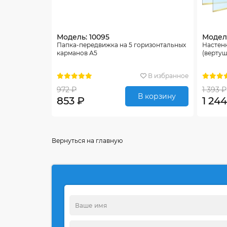
Модель: 10095
Модель
Папка-передвижка на 5 горизонтальных
Настен
карманов А5
(вертуш
В избранное
972 ₽
1 393 ₽
В корзину
853 ₽
1 244
Вернуться на главную