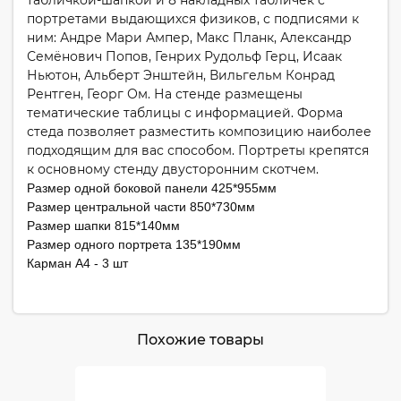
табличкой-шапкой и 8 накладных табличек с
портретами выдающихся физиков, с подписями к
ним: Андре Мари Ампер, Макс Планк, Александр
Семёнович Попов, Генрих Рудольф Герц, Исаак
Ньютон, Альберт Энштейн, Вильгельм Конрад
Рентген, Георг Ом. На стенде размещены
тематические таблицы с информацией. Форма
стеда позволяет разместить композицию наиболее
подходящим для вас способом. Портреты крепятся
к основному стенду двусторонним скотчем.
Размер одной боковой панели 425*955мм
Размер центральной части 850*730мм
Размер шапки 815*140мм
Размер одного портрета 135*190мм
Карман А4 - 3 шт
Похожие товары