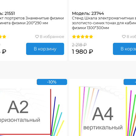
: 21551
Модель: 23744
кт портретов Знаменитые физики
Стенд Шкала электромагнитных 
инета физики 200*290 мм
золотисто-синих тонах для каби
физики 1300*300мм
В избранное
В из
₽
2 218 ₽
В корзину
В корз
6 ₽
1 980 ₽
-10%