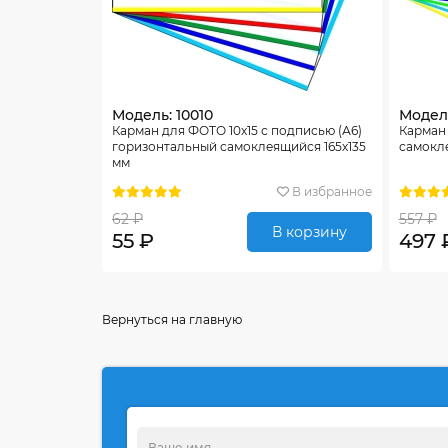
Модель: 10010
Модель
Карман для ФОТО 10х15 с подписью (А6)
Карман
горизонтальный самоклеящийся 165х135
самокл
мм
В избранное
62 ₽
557 ₽
В корзину
55 ₽
497 
Вернуться на главную