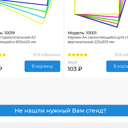
: 10019
Модель: 10001
 горизонтальный А2
Карман А4 самоклеящийся для с
еящийся 605х425 мм
вертикальный 225х305 мм
В избранное
В из
114 ₽
В корзину
В корз
₽
103 ₽
Не нашли нужный Вам стенд?