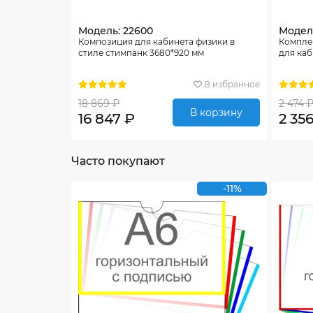
Модель: 22600
Модель
Композиция для кабинета физики в
Компле
стиле стимпанк 3680*920 мм
для каб
В избранное
18 869 ₽
2 474 
В корзину
16 847 ₽
2 35
Часто покупают
-11%