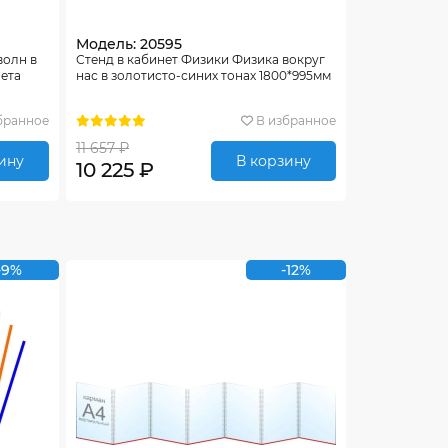
Модель: 20595
волн в
Стенд в кабинет Физики Физика вокруг
нета
нас в золотисто-синих тонах 1800*995мм
бранное
В избранное
11 657 ₽
ину
В корзину
10 225 ₽
-9%
-12%