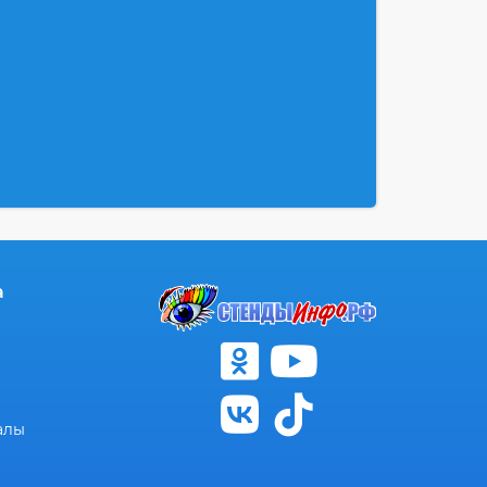
а
алы