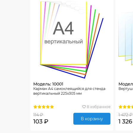
Модель: 10001
Модель
Карман А4 самоклеящийся для стенда
Вертушк
вертикальный 225х305 мм
В избранное
114 ₽
1 472 ₽
В корзину
103 ₽
1 326