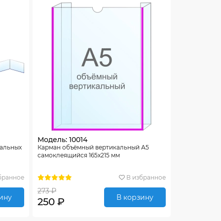
Модель: 10014
тальных
Карман объёмный вертикальный А5
самоклеящийся 165х215 мм
бранное
В избранное
273 ₽
ину
В корзину
250 ₽