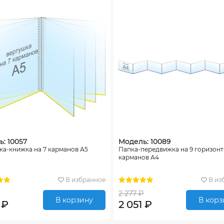
: 10057
Модель: 10089
а-книжка на 7 карманов А5
Папка-передвижка на 9 горизон
карманов А4
В избранное
В из
2 277 ₽
В корзину
В корз
 ₽
2 051 ₽