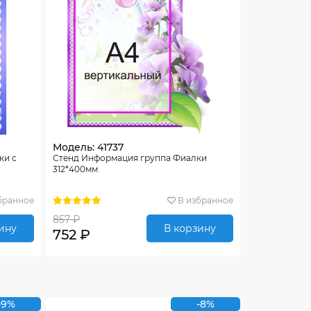
Модель: 41737
ки с
Стенд Информация группа Фиалки
312*400мм
бранное
В избранное
857 ₽
ину
В корзину
752 ₽
-9%
-8%