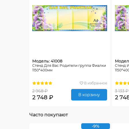
Модель: 41008
Модель
Стенд Для Вас Родители группа Фиалки
Стенд 
1150*400мм
1150*40
В избранное
2 968 ₽
3 133 ₽
В корзину
2 748 ₽
2 74
Часто покупают
-9%