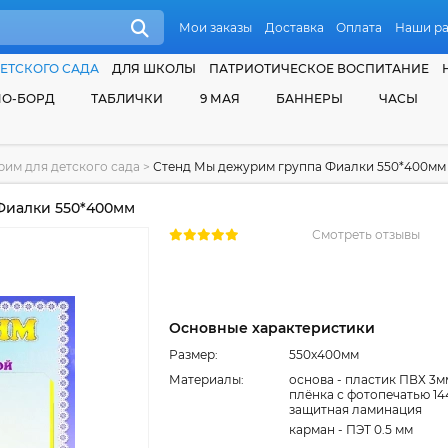
Мои заказы
Доставка
Оплата
Наши р
ЕТСКОГО САДА
ДЛЯ ШКОЛЫ
ПАТРИОТИЧЕСКОЕ ВОСПИТАНИЕ
О-БОРД
ТАБЛИЧКИ
9 МАЯ
БАННЕРЫ
ЧАСЫ
им для детского сада
>
Стенд Мы дежурим группа Фиалки 550*400мм
Фиалки 550*400мм
Смотреть отзывы
Основные характеристики
Размер:
550x400мм
Материалы:
основа - пластик ПВХ 3м
плёнка с фотопечатью 14
защитная ламинация
карман - ПЭТ 0.5 мм