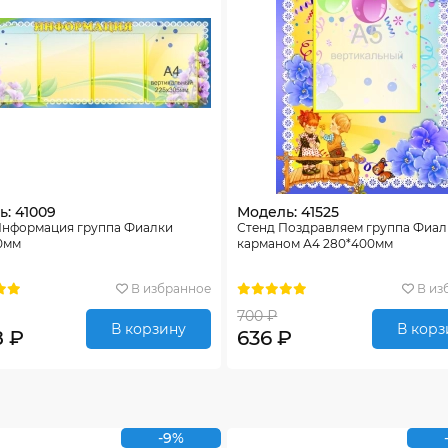
: 41009
Модель: 41525
Информация группа Фиалки
Стенд Поздравляем группа Фиал
0мм
карманом А4 280*400мм
В избранное
В из
700 ₽
В корзину
В корз
8 ₽
636 ₽
-9%