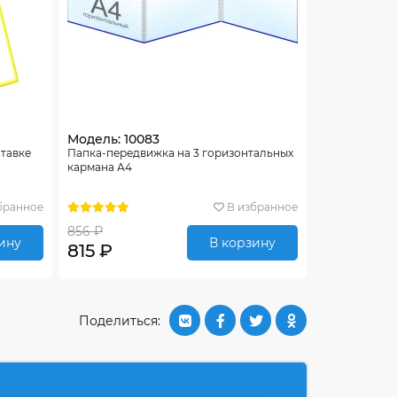
Модель: 10083
ставке
Папка-передвижка на 3 горизонтальных
кармана А4
бранное
В избранное
856 ₽
ину
В корзину
815 ₽
Поделиться: