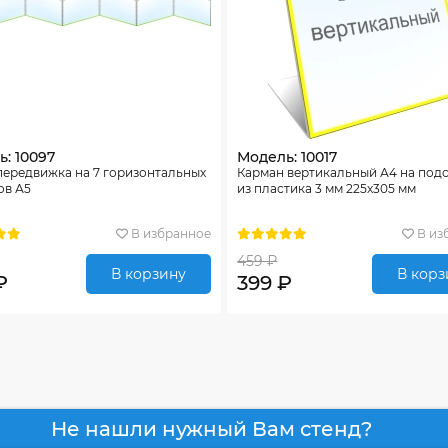
: 10097
Модель: 10017
передвижка на 7 горизонтальных
Карман вертикальный А4 на под
ов А5
из пластика 3 мм 225х305 мм
В избранное
В из
459 ₽
В корзину
В корз
₽
399 ₽
Не нашли нужный Вам стенд?