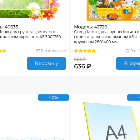
ь: 40635
Модель: 42720
еню для группы Цветочек c
Стенд Меню для группы Котята с
нтальным карманом А5 300*350
горизонтальным карманом А5 с
кружевом 280*400 мм
В избранное
В из
681 ₽
В корзину
В корз
₽
636 ₽
-10%