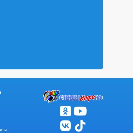
а
алы