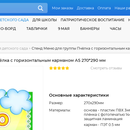
Мои заказы
Доставка
Оплата
Наши р
ЕТСКОГО САДА
ДЛЯ ШКОЛЫ
ПАТРИОТИЧЕСКОЕ ВОСПИТАНИЕ
О-БОРД
ТАБЛИЧКИ
9 МАЯ
БАННЕРЫ
ЧАСЫ
 детского сада
>
Стенд Меню для группы Пчёлка с горизонтальным ка
лка с горизонтальным карманом А5 270*290 мм
Смотреть отзывы
Основные характеристики
Размер:
270x290мм
Материалы:
основа - пластик ПВХ 3м
плёнка с фотопечатью 14
защитная ламинация
карман - ПЭТ 0.5 мм