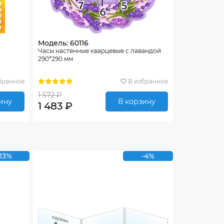
Модель: 60116
Часы настенные кварцевые c лавандой
290*290 мм
бранное
В избранное
1 572 ₽
ину
В корзину
1 483 ₽
-13%
-4%