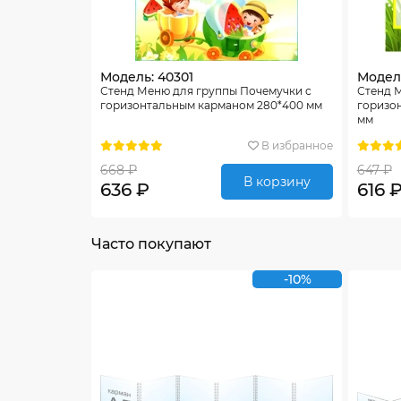
Модель: 40301
Модел
Стенд Меню для группы Почемучки с
Стенд М
горизонтальным карманом 280*400 мм
горизо
мм
В избранное
668 ₽
647 ₽
В корзину
636 ₽
616 
Часто покупают
-10%